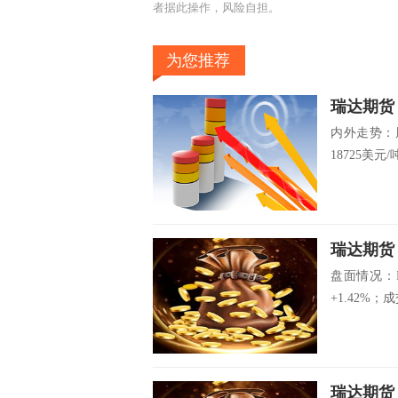
者据此操作，风险自担。
为您推荐
瑞达期
内外走势：
18725美元/吨
瑞达期货
盘面情况：P
+1.42%；成交
瑞达期货