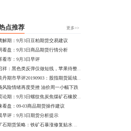
热点推荐
更多>>
鹰解期：9月3日豆粕期货交易建议
明看盘：9月3日商品期货行情分析
晖看市：9月3日早评
潘启祥：黑色类反弹仅做短线，苹果待整理后寻找方向
邴美丹期市早评20190903：股指期货延续强势
场风险情绪再度受挫 油价周一小幅下跌
郭昊论期：9月3日螺纹焦炭焦煤矿石橡胶操作盘前观点
涞看盘：09-03商品期货操作建议
晨早评：9月3日期货分析提示
铁矿石期货策略：铁矿石暴涨修复贴水 资金进出节奏加快