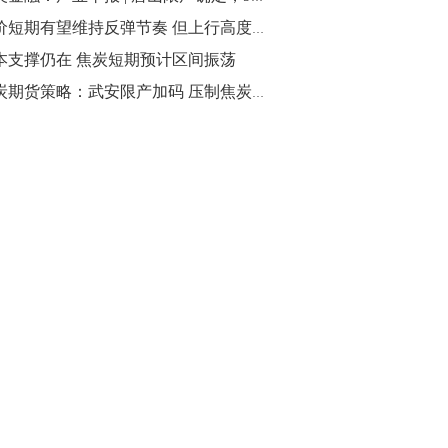
胶价短期有望维持反弹节奏 但上行高度有限
本支撑仍在 焦炭短期预计区间振荡
焦炭期货策略：武安限产加码 压制焦炭反弹空间