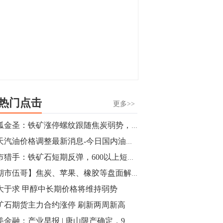
热门点击
更多>>
独孤金圣：铁矿涨停螺纹跟随焦炭弱势，多头又开始蠢蠢欲动？
今天汽油价格调整最新消息-今日国内油价查询（2019年9月2日）
期市猎手：铁矿石短期反弹，600以上短多思路
【期市伍哥】焦炭、苹果、橡胶等盘面解析
大于求 甲醇中长期价格将维持弱势
矿石期货主力合约涨停 刷新两周新高
小美金融：产业早报 | 唐山限产确定，9月交易首日期市走势如何