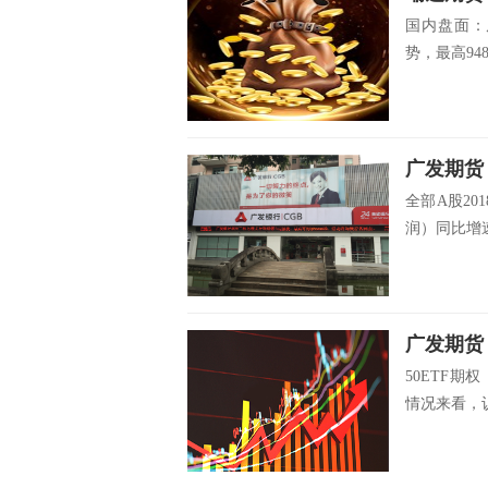
国内盘面：
势，最高948
广发期货：
全部A股20
润）同比增速
广发期货：
50ETF期权
情况来看，认