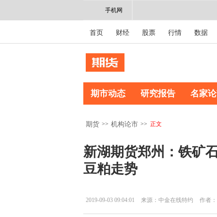
手机网
首页
财经
股票
行情
数据
期市动态
研究报告
名家论
>>
>>
正文
期货
机构论市
新湖期货郑州：铁矿
豆粕走势
2019-09-03 09:04:01
来源：中金在线特约
作者：