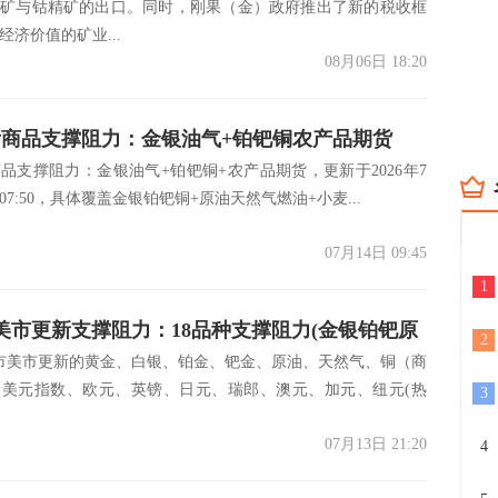
精矿与钴精矿的出口。同时，刚果（金）政府推出了新的税收框
经济价值的矿业...
08月06日 18:20
商品支撑阻力：金银油气+铂钯铜农产品期货
品支撑阻力：金银油气+铂钯铜+农产品期货，更新于2026年7
7月14日)
07:50，具体覆盖金银铂钯铜+原油天然气燃油+小麦...
07月14日 09:45
1
日美市更新支撑阻力：18品种支撑阻力(金银铂钯原
2
美市美市更新的黄金、白银、铂金、钯金、原油、天然气、铜（商
铜及十大货币对)
：美元指数、欧元、英镑、日元、瑞郎、澳元、加元、纽元(热
3
07月13日 21:20
4