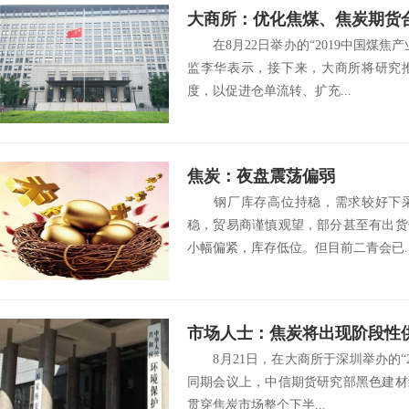
大商所：优化焦煤、焦炭期货
在8月22日举办的“2019中国煤焦
炭滚动交割
监李华表示，接下来，大商所将研究
度，以促进仓单流转、扩充...
焦炭：夜盘震荡偏弱
钢厂库存高位持稳，需求较好下采
稳，贸易商谨慎观望，部分甚至有出货
小幅偏紧，库存低位。但目前二青会已..
市场人士：焦炭将出现阶段性
8月21日，在大商所于深圳举办的“20
同期会议上，中信期货研究部黑色建材
贯穿焦炭市场整个下半...