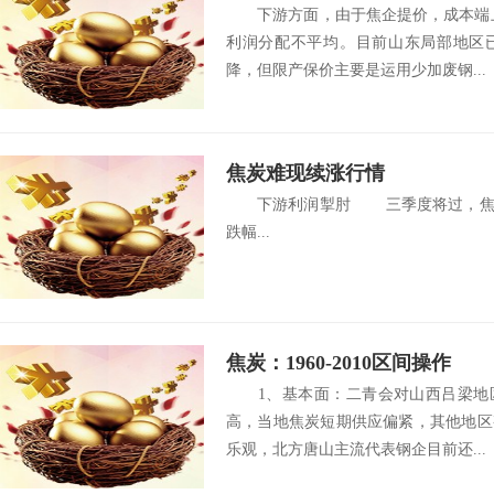
下游方面，由于焦企提价，成本端上
利润分配不平均。目前山东局部地区
降，但限产保价主要是运用少加废钢...
焦炭难现续涨行情
下游利润掣肘 三季度将过，焦炭
跌幅...
焦炭：1960-2010区间操作
1、基本面：二青会对山西吕梁地区
高，当地焦炭短期供应偏紧，其他地区
乐观，北方唐山主流代表钢企目前还...