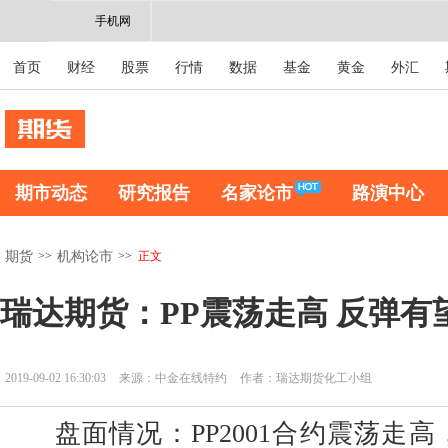
手机网
首页
财经
股票
行情
数据
基金
黄金
外汇
期市动态
研究报告
名家论市
路演中心
>>
>>
正文
期货
机构论市
瑞达期货：PP震荡走高 反
2019-09-02 16:30:03
来源：中金在线特约
作者：瑞达期货化工小组
盘面情况：PP2001合约震荡走高，期