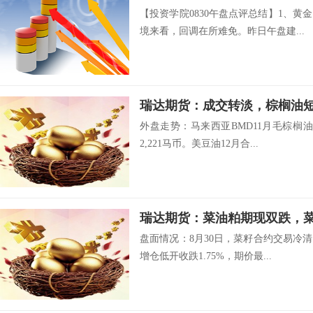
【投资学院0830午盘点评总结】1、
境来看，回调在所难免。昨日午盘建...
瑞达期货：成交转淡，棕榈
外盘走势：马来西亚BMD11月毛棕榈油
2,221马币。美豆油12月合...
瑞达期货：菜油粕期现双跌
盘面情况：8月30日，菜籽合约交易冷清
增仓低开收跌1.75%，期价最...