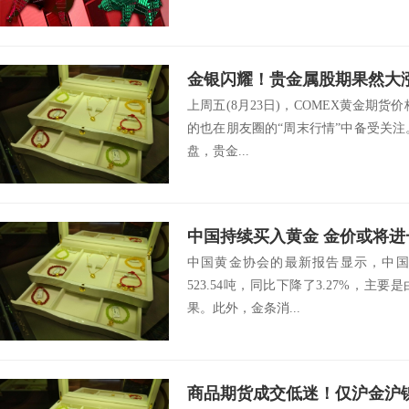
金银闪耀！贵金属股期果然大涨
上周五(8月23日)，COMEX黄金期
份买金攻略
的也在朋友圈的“周末行情”中备受关注
盘，贵金...
中国持续买入黄金 金价或将进
中国黄金协会的最新报告显示，中国在
523.54吨，同比下降了3.27%，
果。此外，金条消...
商品期货成交低迷！仅沪金沪