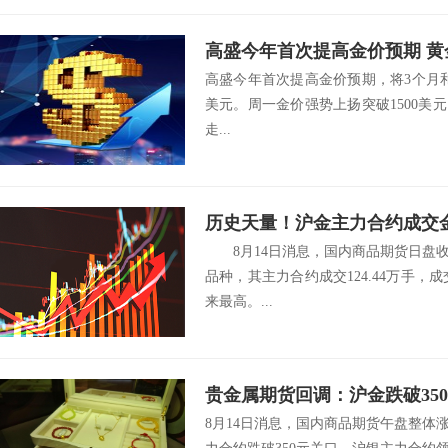
高盛今年首次提高金价预期 黄
高盛今年首次提高金价预期，将3个月和6
趋势
美元。周一金价强势上扬突破1500美元
走...
历史天量！沪金主力合约成交金额
8月14日消息，国内商品期货日盘收
品种，其主力合约成交124.44万手，成
来最高。...
贵金属期货回调：沪金跌破350
8月14日消息，国内商品期货午盘整体