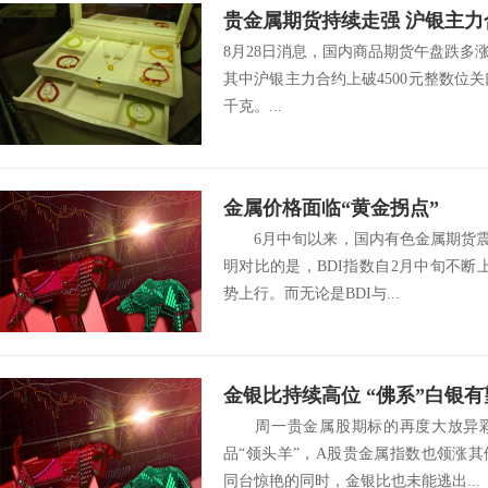
贵金属期货持续走强 沪银主力合
8月28日消息，国内商品期货午盘跌多
其中沪银主力合约上破4500元整数位关口，
千克。...
金属价格面临“黄金拐点”
6月中旬以来，国内有色金属期货震荡
明对比的是，BDI指数自2月中旬不断
势上行。而无论是BDI与...
金银比持续高位 “佛系”白银有
周一贵金属股期标的再度大放异彩
品“领头羊”，A股贵金属指数也领涨
同台惊艳的同时，金银比也未能逃出...