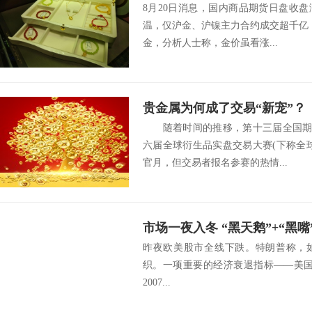
8月20日消息，国内商品期货日盘收
温，仅沪金、沪镍主力合约成交超千亿，
金，分析人士称，金价虽看涨...
贵金属为何成了交易“新宠”？
随着时间的推移，第十三届全国期货
六届全球衍生品实盘交易大赛(下称全
官月，但交易者报名参赛的热情...
市场一夜入冬 “黑天鹅”+“黑
昨夜欧美股市全线下跌。特朗普称，
全线受挫 原油暴跌 黄金飙升
织。一项重要的经济衰退指标——美国
2007...