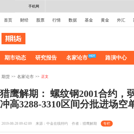
手机网
首页
财经
股票
行情
数据
基金
黄金
外汇
期市动态
研究报告
名家论市
路演中心
>>
>>
正文
期货
名家论市
猎鹰解期： 螺纹钢2001合约
冲高3288-3310区间分批进场空
2019-08-28 09:42:09
来源：中金在线特约
作者：猎鹰解期
专栏