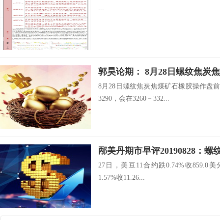
...
8月28日螺纹焦炭焦煤矿石橡胶操作盘前
3290，会在3260－332...
邴美丹期市早评20190828：
27日，美豆11合约跌0.74%收859.
1.57%收11.26...