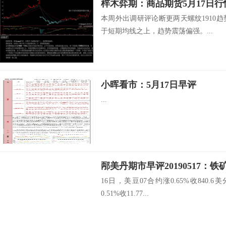
梓木弈期：商品期货5月17日
本周外出调研评论断更两天螺纹1910趋
于短期均线之上，趋势震荡偏强。...
小晖看市：5月17日早评
...
邴美丹期市早评20190517：
16日，美豆07合约涨0.65%收840.
0.51%收11.77...