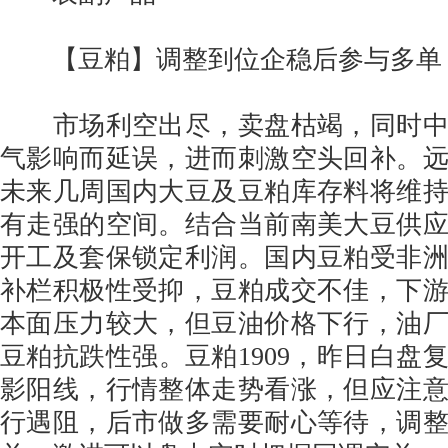
【豆粕】调整到位企稳后参与多
市场利空出尽，卖盘枯竭，同时中
气影响而延误，进而刺激空头回补。
未来几周国内大豆及豆粕库存料将维
有走强的空间。结合当前南美大豆供
开工及套保锁定利润。国内豆粕受非
补栏积极性受抑，豆粕成交不佳，下
本面压力较大，但豆油价格下行，油
豆粕抗跌性强。豆粕1909，昨日白盘
影阳线，行情整体走势看涨，但应注
行遇阻，后市做多需要耐心等待，调