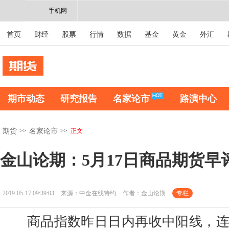
手机网
首页
财经
股票
行情
数据
基金
黄金
外汇
期市动态
研究报告
名家论市
路演中心
>>
>>
正文
期货
名家论市
金山论期：5月17日商品期货早
2019-05-17 09:39:03
来源：中金在线特约
作者：金山论期
专栏
商品指数昨日日内再收中阳线，连