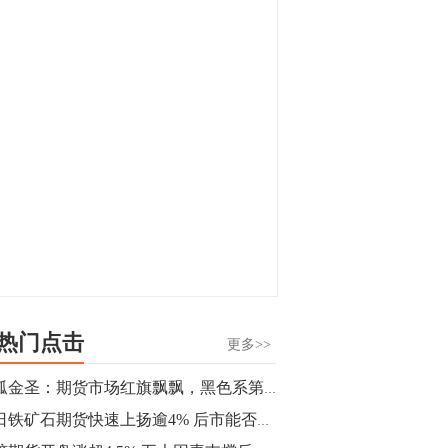
显，沪金主力合约封涨停，沪银涨逾4%。
油脂油料期货飘红，豆二涨停，菜粕、豆
油、豆粕、棕榈油涨幅居前。有色板块
11:15
中，沪镍涨3.42%。跌幅榜单中，铁矿表现
【行情】豆二期货主力合约涨停，涨幅达
疲弱，大跌近4%，棉花、甲醇、EG、棉
3.98%，报3213元/吨。
纱跌幅居前。
11:15
【行情】贵金属期货继续上涨，沪金期货
主力合约涨3.84%，沪银涨3%。
10:44
【行情】沪镍期货主力合约短线上涨，涨
幅扩大至4.4%。
热门点击
更多>>
10:43
独孤金圣：期货市场红旗飘飘，黑色系第二波到顶了？
【行情】芝加哥11月大豆期货跌0.4%，12
今日铁矿石期货快速上扬逾4% 后市能否继续表现坚挺？
月玉米期货跌1%。