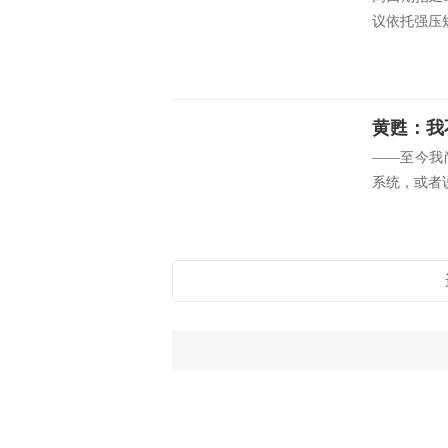
议依托强压短
——至今我
系统，或者说