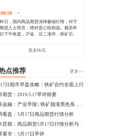
停；三大期指纷纷下跌；国债期货全线走
升。 分析人士指出，从大宗商品市
08:50
场来看，汇率波动...
昨日，国内商品期货演绎极端行情，对于
期货人士而言，绝对是心惊胆战。截至昨
日下午收盘，沪金、豆二涨停，铁矿石、
郑棉跌停，白银、镍涨幅超过3%，沥青、
甲醇和棉花跌幅超过3%。 [center]
14:35
更多快讯
[imgnobrwh] src=...
【行情】沥青期货主力1912合约价格继续
下跌，跌幅超过4%。
热点推荐
更多>>
14:23
月17日期市早盘攻略：铁矿合约全面上行
【行情】大连铁矿石期货主力合约跌停，
期货：2019.5.17早评精要
跌幅达6%，报689.5元/吨，刷新近两个月
低位。
小美金融：产业早报 | 铁矿领涨黑色系，今日期市走势如何？
明看盘：5月17日商品期货行情分析
14:20
梓木弈期：商品期货5月17日行情分析与策略跟踪
方正有色研究团队：高度重视贵金属的阶
段性机会。自年初以来沪金上涨16.93%，
晖看市：5月17日早评