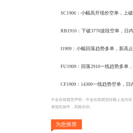
SC1906：小幅高开现价空单，上破51
RB1910：下破3770波段空单，日
I1909：小幅回落趋势多单，新高
FU1909：回落2910一线趋势多单，
CF1909：14300一线趋势空单，
中金在线期货声明：中金在线期货转载上述内容
者据此操作，风险自担。
为您推荐