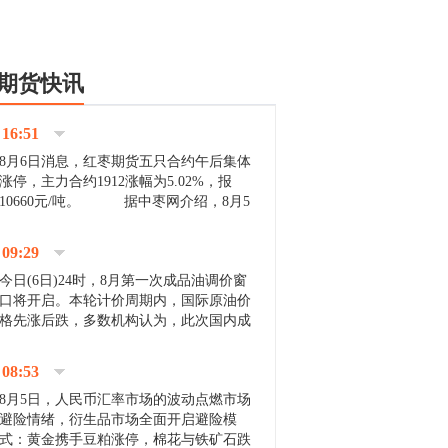
期货快讯
16:51
8月6日消息，红枣期货五只合约午后集体
涨停，主力合约1912涨幅为5.02%，报
10660元/吨。 据中枣网介绍，8月5
日沧州市场下雨天气影响，市场出摊商户
不多，看护客商也零星，成交量有限。卖
09:29
家好货依旧惜售挺...
今日(6日)24时，8月第一次成品油调价窗
口将开启。本轮计价周期内，国际原油价
格先涨后跌，多数机构认为，此次国内成
品油价压线下调与搁浅均有可能。 [center]
[img]http://images.cnfol.com/file/201908/gasoline_201...
08:53
8月5日，人民币汇率市场的波动点燃市场
避险情绪，衍生品市场全面开启避险模
式：黄金携手豆粕涨停，棉花与铁矿石跌