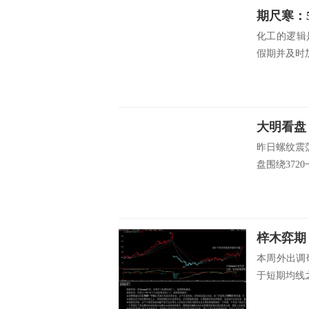
期尺寒：
化工的逻辑
假期并及时加
大明看盘
昨日螺纹震
盘围绕3720
梓木弈期
本周外出调
于短期均线之