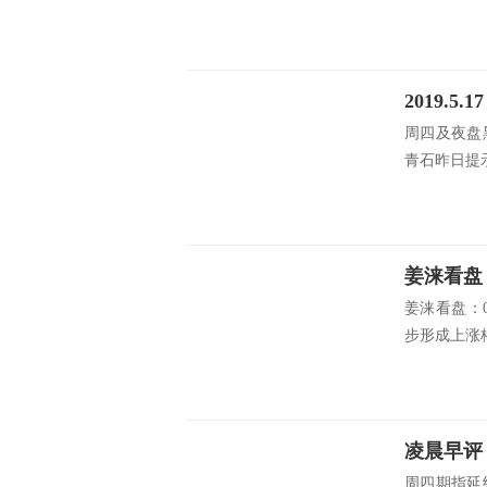
2019.
周四及夜盘
青石昨日提示
姜涞看盘
姜涞看盘：
步形成上涨格
凌晨早评
周四期指延