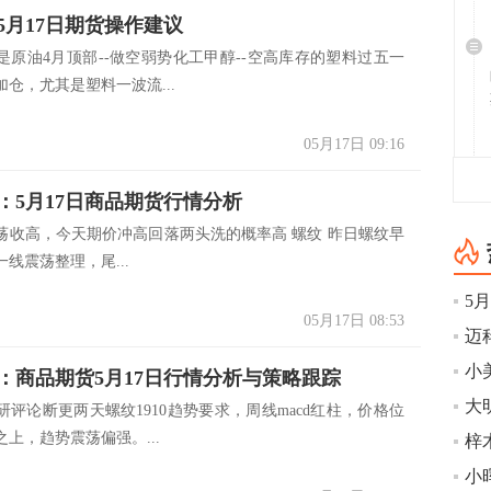
5月17日期货操作建议
是原油4月顶部--做空弱势化工甲醇--空高库存的塑料过五一
仓，尤其是塑料一波流...
05月17日 09:16
：5月17日商品期货行情分析
荡收高，今天期价冲高回落两头洗的概率高 螺纹 昨日螺纹早
一线震荡整理，尾...
5
05月17日 08:53
迈科
：商品期货5月17日行情分析与策略跟踪
大
研评论断更两天螺纹1910趋势要求，周线macd红柱，价格位
上，趋势震荡偏强。...
小