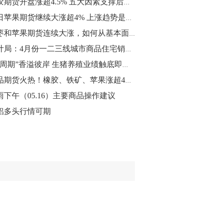
橡胶期货开盘涨超4.5% 五大因素支撑后市难以下跌！
10:43
今日苹果期货继续大涨超4% 上涨趋势是否存在变数？
【行情】油脂油料期货表现抢眼，豆二期
红枣和苹果期货连续大涨，如何从基本面分析这两个品种？
货主力合约涨幅扩大至3.5%，豆油涨
统计局：4月份一二三线城市商品住宅销售价格稳中略升
2.5%，棕榈油涨近2%，菜粕涨1.54%。
“猪周期”香溢彼岸 生猪养殖业绩触底即将反转
10:17
商品期货火热！橡胶、铁矿、苹果涨超4% 红枣期货逼近万元大关
【研报精选】国内期货机构对8月5日的原
雨下午（05.16）主要商品操作建议
油期货走势预测
铝多头行情可期
10:16
【发改委：钢铁行业2019年1-6月运行情
况】一、粗钢产量持续增长。二、钢材价
格波动回升。三、企业效益同比大幅下
降。四、钢材出口小幅下降，铁矿石进口
价格持续上升。
09:55
【行情】国债期货直线拉升，10年期主力
合约涨逾0.1%，盘中最高报98.865，创
2016年12月以来新高。