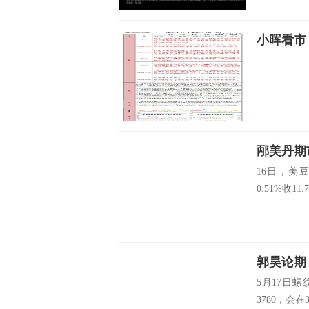
小晖看市
...
邴美丹期市
16日，美豆
0.51%收11.77
郭昊论期
5月17日
3780，会在37