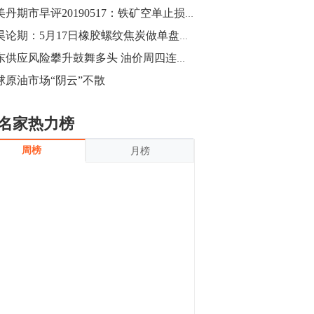
沪银上涨11.90%；历史经验表明，黄金确
邴美丹期市早评20190517：铁矿空单止损离场
立涨势，白银将开启补涨，且涨幅超过黄
金，金银比有望高位回归。
13:55
郭昊论期：5月17日橡胶螺纹焦炭做单盘前观点
豆二期货主力合约涨停，涨幅达3.98%，报
中东供应风险攀升鼓舞多头 油价周四连涨三日
3213元/吨。 国信期货指出，上周五
球原油市场“阴云”不散
CBOT大豆期货市场上涨，11月期约收高
3.25美分，报收868.50美分/蒲式耳。受此
影响，夜盘连粕高位窄幅震荡，建议短线
13:54
名家热力榜
操作为主。 ...
8月5日消息，内外盘贵金属强劲走升，沪
周榜
月榜
金主力合约涨停，涨幅3.99%，报334.00
元/克；沪银亦是大幅拉升；纽约金主力上
破1450美元/盎司。 国投安信期货指
出，在全球经济贸易形势下，首先一方
13:33
面，即使美联储...
【行情】郑棉期货主力合约跌停，跌幅达
4%，报12225元/吨。
11:30
【早盘收评】国内商品期货早盘收盘涨跌
不一，避险情绪激发，贵金属期货上涨明