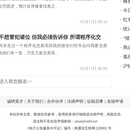
空跟进，预计反弹修复结束之...
05月17日 08:10
黄甦：我不想冒犯诸位 但我必须告诉你 所谓程序化交易系统都是被彻底误读了
尚未见过一个程序化交易系统我的朋友们经常会问我要交易
他们有一套，乃至几套交易系...
孤
沪
05月17日 08:09
进入期货频道>>
诚聘英才
|
关于我们
|
合作伙伴
|
法律声明
|
征稿启事
|
友链申请
本站所有文章、数据仅供参考，使用前务请仔细阅读
法律声明
，风险自负
违法和不良信息举报邮箱：
zixun@cnfol.net
《电子公告服务许可证》编号：闽通信互联网 [2008]1 号