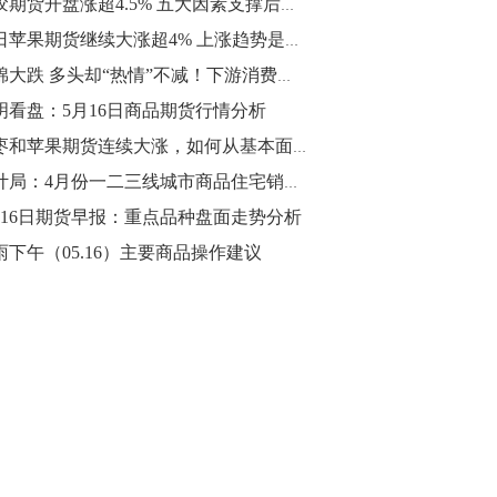
橡胶期货开盘涨超4.5% 五大因素支撑后市难以下跌！
10:43
今日苹果期货继续大涨超4% 上涨趋势是否存在变数？
【行情】油脂油料期货表现抢眼，豆二期
郑棉大跌 多头却“热情”不减！下游消费咋样？
货主力合约涨幅扩大至3.5%，豆油涨
明看盘：5月16日商品期货行情分析
2.5%，棕榈油涨近2%，菜粕涨1.54%。
红枣和苹果期货连续大涨，如何从基本面分析这两个品种？
10:17
统计局：4月份一二三线城市商品住宅销售价格稳中略升
【研报精选】国内期货机构对8月5日的原
月16日期货早报：重点品种盘面走势分析
油期货走势预测
雨下午（05.16）主要商品操作建议
10:16
【发改委：钢铁行业2019年1-6月运行情
况】一、粗钢产量持续增长。二、钢材价
格波动回升。三、企业效益同比大幅下
降。四、钢材出口小幅下降，铁矿石进口
价格持续上升。
09:55
【行情】国债期货直线拉升，10年期主力
合约涨逾0.1%，盘中最高报98.865，创
2016年12月以来新高。