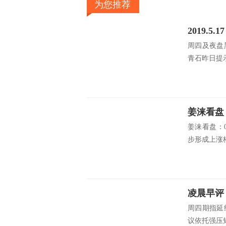
为您推荐
2019.
周四及夜盘
青石昨日提示
姜涞看盘
姜涞看盘：
步形成上涨格
凌晨早评
周四期指延
议依托强压短