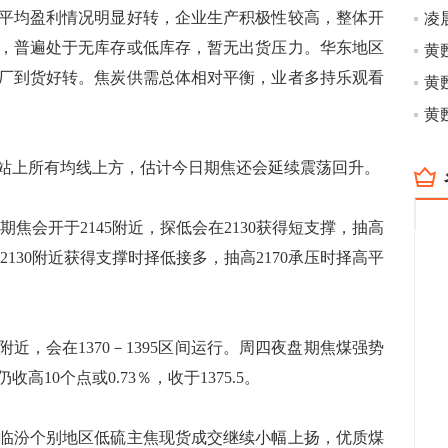
均盈利情况明显好转，企业生产积极性较高，整体开
凌
，普遍处于无库存或低库存，暂无出货压力。华东地区
厂到货好转。焦炭供需总体相对平衡，业者多持乐观看
上所有均线上方，估计今日期焦还会延续震荡回升。
期焦会开于2145附近，探低会在2130获得短支撑，抽高
探2130附近获得支撑时择低接多，抽高2170承压时择高平
附近，会在1370－1395区间运行。周四夜盘期焦煤强势
高10个点或0.73％，收于1375.5。
汾个别地区低硫主焦现货成交继续小幅上扬，优质煤