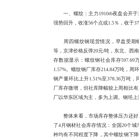
一、螺纹：主力1910rb夜盘会开于37
强势回升，收涨56个点或1.5％，收于37
周四螺纹钢现货情况，早盘受期螺反弹
等，京津价格反弹20元/吨，东北、
存数据显示：螺纹钢社会库存597.69万
1.57%。螺纹钢厂库存214.84万吨，周
钢产量环比上升1.51%至378.36万
厂库存微增，但社库降幅较上周相比有
厂以华东区域为主，多为上调。钢坯上涨2
整体来看，市场库存整体压力还好，
了4月钢材社会库存情况：全国20个
种均有不同程度下降，其中螺纹钢下降幅