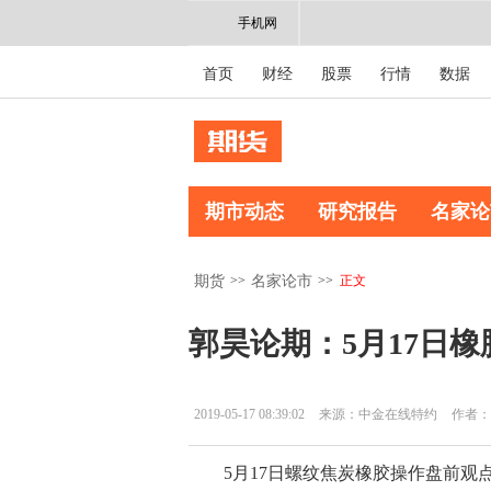
手机网
首页
财经
股票
行情
数据
期市动态
研究报告
名家论
>>
>>
正文
期货
名家论市
郭昊论期：5月17日
2019-05-17 08:39:02
来源：中金在线特约
作者：
5月17日螺纹焦炭橡胶操作盘前观