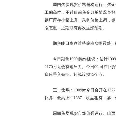
周四焦炭现货价格暂稳运行，焦企平
工偏高位，不过目前焦企订单情况良好
钢厂库存小幅上升，采购价格上调，钢
涨态度，近期或有再次提涨预期。
期焦昨日夜盘维持偏稳窄幅震荡，站
今日期焦1909j操作建议：估计1909
2170附近会有短压力。今日09j可在回
多反手入短空。短线设损15个点。
三、焦煤：1909jm今日会开在1377
反弹，最高上冲1387，收盘稍有回落，仍收
周四焦煤现货市场偏强运行。山西临