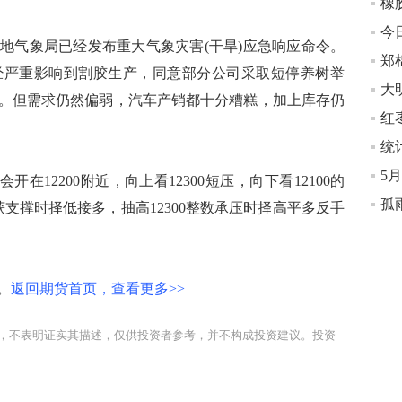
气象局已经发布重大气象灾害(干旱)应急响应命令。
经严重影响到割胶生产，同意部分公司采取短停养树举
大
。但需求仍然偏弱，汽车产销都十分糟糕，加上库存仍
5
在12200附近，向上看12300短压，向下看12100的
孤
获支撑时择低接多，抽高12300整数承压时择高平多反手
。
返回期货首页，查看更多>>
，不表明证实其描述，仅供投资者参考，并不构成投资建议。投资