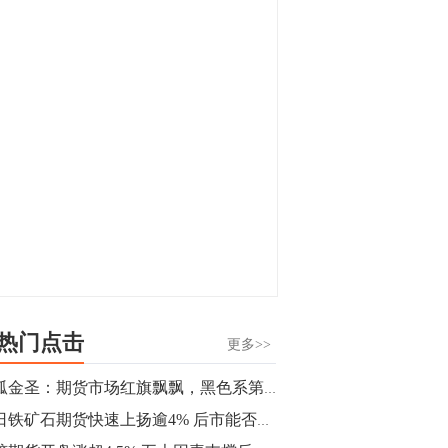
显，沪金主力合约封涨停，沪银涨逾4%。
油脂油料期货飘红，豆二涨停，菜粕、豆
油、豆粕、棕榈油涨幅居前。有色板块
11:15
中，沪镍涨3.42%。跌幅榜单中，铁矿表现
【行情】豆二期货主力合约涨停，涨幅达
疲弱，大跌近4%，棉花、甲醇、EG、棉
3.98%，报3213元/吨。
纱跌幅居前。
11:15
【行情】贵金属期货继续上涨，沪金期货
主力合约涨3.84%，沪银涨3%。
10:44
【行情】沪镍期货主力合约短线上涨，涨
幅扩大至4.4%。
热门点击
更多>>
10:43
独孤金圣：期货市场红旗飘飘，黑色系第二波到顶了？
【行情】芝加哥11月大豆期货跌0.4%，12
今日铁矿石期货快速上扬逾4% 后市能否继续表现坚挺？
月玉米期货跌1%。