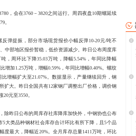
80，会在3760－3820之间运行。周四夜盘10期螺延续
79。
提振，部分市场现货报价小幅反弹10-20元/吨不
西南、中部地区报价暂稳，低价资源减少。昨日公布周度库
吨，周环比下降35.03万吨，降幅5.54%，年同比降幅
环比增加1.25万吨，增幅0.59%，年同比增幅0.40%。螺纹
吨，同比增幅扩大至21.07%。数据显示，产量继续回升，钢
所扩大。昨日全国共有12家钢厂调整出厂价格，调价钢
0元至3550。
除昨日公布的周库存社库降库加快外，中钢协也公布
城市5大类品种钢材社会库存合计环比有所下降，且5个品
度最大，降幅近20%。全月库存总量1411万吨，环比