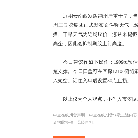
近期云南西双版纳州严重干旱，当地
周三云胶集团正式发布文件称天气已
措。干旱天气为近期胶价上涨带来提振
高企，因此会抑制期胶上行高度。
今日建议作如下操作：1909ru预估会开
短支撑。今日日盘可在回探12100附近
入短空。记住入单后设置80点止损。
以上仅为个人观点，不作入市依据
中金在线期货声明：中金在线期货转载上述内容
者据此操作，风险自担。