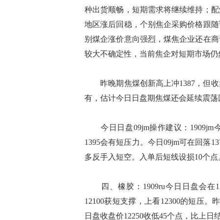
种出货顺畅，短期需求将继续维持；配
地区涨后回稳，个别焦企采购价格跟随
别煤企涨价意向强烈，煤焦企业还在商
较大不确定性，当前焦企对短期市场仍
昨晚期焦煤创新高上冲1387，但收
有，估计今日日盘期焦煤还会延续震荡
今日日盘09jm操作建议：1909jm
1395会有短压力。今日09jm可在回落
多反手入短空。入单后短线设损10个点
四、橡胶：1909ru今日日盘会在121
12100获短支撑，上看12300的短压
日盘收盘价12250收低45个点，比上日结