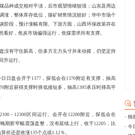
煤品种成交相对平淡，后市观望情绪较强；山东及周边
调涨，整体库存低位，煤矿销售情况较好；华中市场个
谈阶段，预计涨幅有限。下游方面，山西环保政策存在
然看好，焦炭市场偏强运行，焦煤需求尚有支撑。
盘没有守住新高，但多方主力头寸并未动摇，仍坚定持
回升运行。
今日日盘会开于1377，探低会在1370附近有支撑，抽高
1370附近获得支撑时择低接短多，抽高1395承压时择高平
。
00－12300区间运行。会开在12200附近，探低会在
。昨晚期胶窄幅震荡盘整，没有延续上行，收于12205，比
算价还是收涨135个点或1.12％。