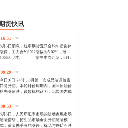
期货快讯
16:51
8月6日消息，红枣期货五只合约午后集体
涨停，主力合约1912涨幅为5.02%，报
10660元/吨。 据中枣网介绍，8月5
日沧州市场下雨天气影响，市场出摊商户
不多，看护客商也零星，成交量有限。卖
09:29
家好货依旧惜售挺...
今日(6日)24时，8月第一次成品油调价窗
口将开启。本轮计价周期内，国际原油价
格先涨后跌，多数机构认为，此次国内成
品油价压线下调与搁浅均有可能。 [center]
[img]http://images.cnfol.com/file/201908/gasoline_201...
08:53
8月5日，人民币汇率市场的波动点燃市场
避险情绪，衍生品市场全面开启避险模
式：黄金携手豆粕涨停，棉花与铁矿石跌