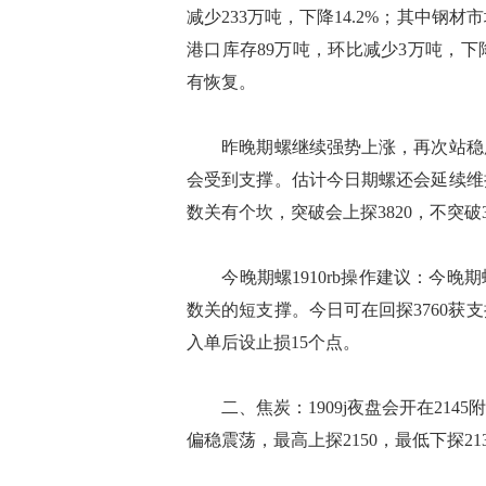
减少233万吨，下降14.2%；其中钢材市
港口库存89万吨，环比减少3万吨，下
有恢复。
昨晚期螺继续强势上涨，再次站稳所
会受到支撑。估计今日期螺还会延续维
数关有个坎，突破会上探3820，不突破
今晚期螺1910rb操作建议：今晚期螺1
数关的短支撑。今日可在回探3760获
入单后设止损15个点。
二、焦炭：1909j夜盘会开在2145附
偏稳震荡，最高上探2150，最低下探2134.