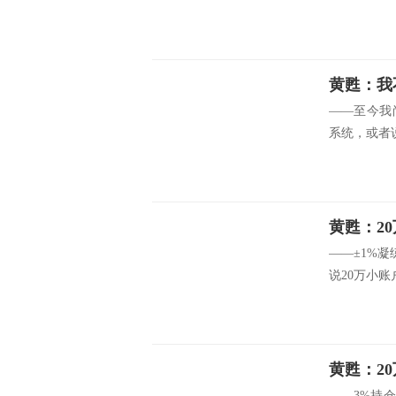
——至今我
系统，或者说
——±1%
说20万小账
——3%持