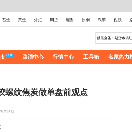
基金
黄金
外汇
期货
理财
原创
汽车
视频
市
路演中心
行情中心
工具箱
名家热力
橡胶螺纹焦炭做单盘前观点
郭昊论期
点