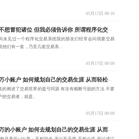
05月17日 08:10
黄甦：我不想冒犯诸位 但我必须告诉你 所谓程序化交易系统都是被彻底误读了
尚未见过一个程序化交易系统我的朋友们经常会问我要交易
他们有一套，乃至几套交易系...
05月17日 08:09
黄甦：20万小账户 如何规划自己的交易生涯 从而轻松做到以交易为生（下）
凝练的阐述了交易世界的盈亏同源 有没有截断亏损的方法 不要
户的交易者，就是...
05月17日 08:09
黄甦：20万的小账户 如何去规划自己的交易生涯 从而做到以交易为生（中）
仓每月盈亏±1%是：不积跬步,无以至千里;不积小流,无以成江