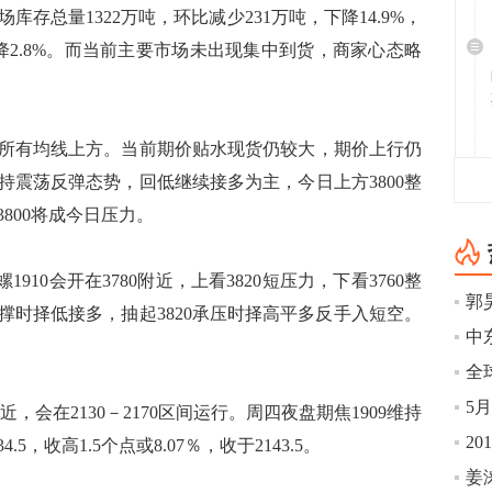
场库存总量1322万吨，环比减少231万吨，下降14.9%，
降2.8%。而当前主要市场未出现集中到货，商家心态略
有均线上方。当前期价贴水现货仍较大，期价上行仍
持震荡反弹态势，回低继续接多为主，今日上方3800整
3800将成今日压力。
910会开在3780附近，上看3820短压力，下看3760整
支撑时择低接多，抽起3820承压时择高平多反手入短空。
全
近，会在2130－2170区间运行。周四夜盘期焦1909维持
20
5，收高1.5个点或8.07％，收于2143.5。
姜