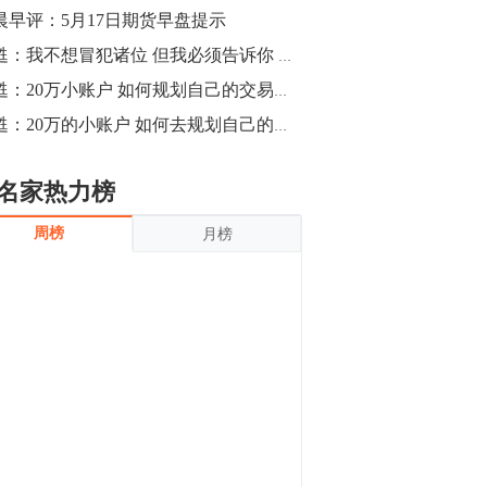
沪银上涨11.90%；历史经验表明，黄金确
晨早评：5月17日期货早盘提示
立涨势，白银将开启补涨，且涨幅超过黄
金，金银比有望高位回归。
13:55
黄甦：我不想冒犯诸位 但我必须告诉你 所谓程序化交易系统都是被彻底误读了
豆二期货主力合约涨停，涨幅达3.98%，报
黄甦：20万小账户 如何规划自己的交易生涯 从而轻松做到以交易为生（下）
3213元/吨。 国信期货指出，上周五
黄甦：20万的小账户 如何去规划自己的交易生涯 从而做到以交易为生（中）
CBOT大豆期货市场上涨，11月期约收高
3.25美分，报收868.50美分/蒲式耳。受此
影响，夜盘连粕高位窄幅震荡，建议短线
13:54
名家热力榜
操作为主。 ...
8月5日消息，内外盘贵金属强劲走升，沪
周榜
月榜
金主力合约涨停，涨幅3.99%，报334.00
元/克；沪银亦是大幅拉升；纽约金主力上
破1450美元/盎司。 国投安信期货指
出，在全球经济贸易形势下，首先一方
13:33
面，即使美联储...
【行情】郑棉期货主力合约跌停，跌幅达
4%，报12225元/吨。
11:30
【早盘收评】国内商品期货早盘收盘涨跌
不一，避险情绪激发，贵金属期货上涨明