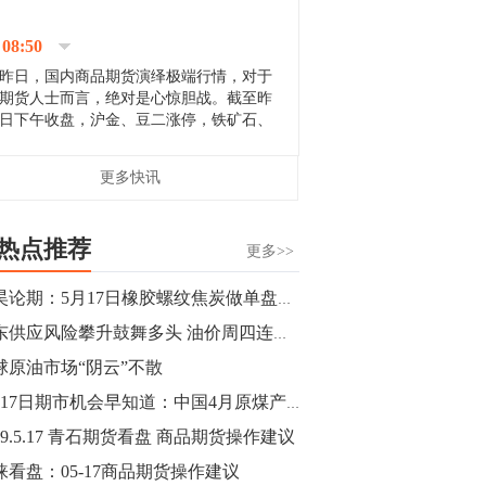
停；三大期指纷纷下跌；国债期货全线走
升。 分析人士指出，从大宗商品市
08:50
场来看，汇率波动...
昨日，国内商品期货演绎极端行情，对于
期货人士而言，绝对是心惊胆战。截至昨
日下午收盘，沪金、豆二涨停，铁矿石、
郑棉跌停，白银、镍涨幅超过3%，沥青、
甲醇和棉花跌幅超过3%。 [center]
14:35
更多快讯
[imgnobrwh] src=...
【行情】沥青期货主力1912合约价格继续
下跌，跌幅超过4%。
热点推荐
更多>>
14:23
郭昊论期：5月17日橡胶螺纹焦炭做单盘前观点
【行情】大连铁矿石期货主力合约跌停，
中东供应风险攀升鼓舞多头 油价周四连涨三日
跌幅达6%，报689.5元/吨，刷新近两个月
低位。
球原油市场“阴云”不散
5月17日期市机会早知道：中国4月原煤产量同比增长0.1%
14:20
19.5.17 青石期货看盘 商品期货操作建议
方正有色研究团队：高度重视贵金属的阶
段性机会。自年初以来沪金上涨16.93%，
涞看盘：05-17商品期货操作建议