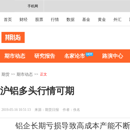
手机网
首页
财经
股票
行情
数据
基金
黄金
外汇
期市动态
研究报告
名家论市
路演中心
>>
>>
正文
期货
期市动态
沪铝多头行情可期
2019-05-16 10:51:13
来源：期货日报
作者：佚名
铝企长期亏损导致高成本产能不断