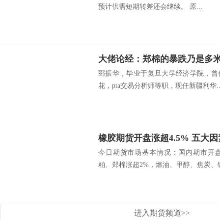
预计供需短期转差还会继续。 原...
大佬论经：郑棉的暴跌乃是多
郦振华，毕业于复旦大学经济学院，曾
花，pta交易分析师等职，现任新疆利华..
橡胶期货开盘涨超4.5% 五大
今日期货市场基本情况：国内期市开
粕、郑棉涨超2%，燃油、甲醇、焦炭、铁矿
进入期货频道>>