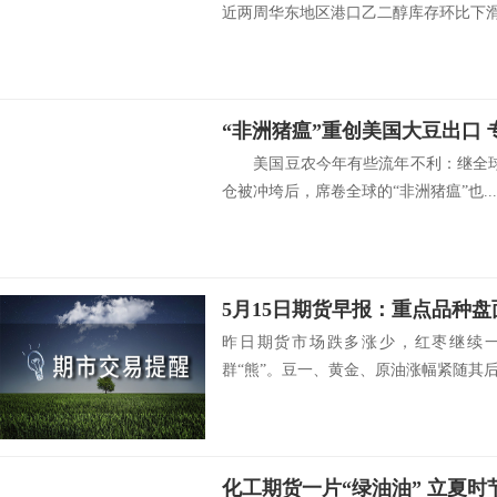
近两周华东地区港口乙二醇库存环比下滑，
美国豆农今年有些流年不利：继全球
仓被冲垮后，席卷全球的“非洲猪瘟”也...
5月15日期货早报：重点品种
昨日期货市场跌多涨少，红枣继续一
群“熊”。豆一、黄金、原油涨幅紧随其后，
化工期货一片“绿油油” 立夏时