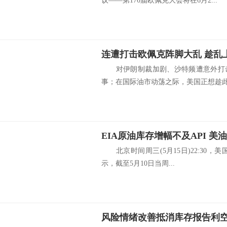
议——第176届欧佩克大会将在6月2...
连遭打击欧佩克阵脚大乱 趁乱
对伊朗制裁加剧、沙特频遭意外打击
事；在国际油市动荡之际，美国正想趁此机
EIA原油库存增幅不及API 
北京时间周三(5月15日)22:30，美
示，截至5月10日当周...
风险情绪改善抵消库存报告利空