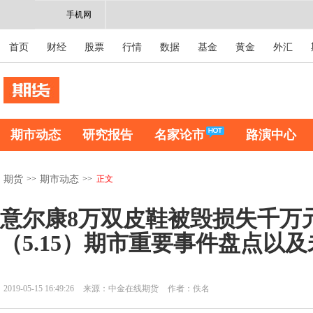
手机网
首页
财经
股票
行情
数据
基金
黄金
外汇
期市动态
研究报告
名家论市
路演中心
>>
>>
正文
期货
期市动态
意尔康8万双皮鞋被毁损失千万
（5.15）期市重要事件盘点以
2019-05-15 16:49:26
来源：中金在线期货
作者：佚名