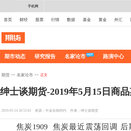
手机网
首页
财经
股票
行情
数据
基金
黄金
外汇
期市动态
研究报告
名家论市
路演中心
>>
>>
正文
期货
名家论市
绅士谈期货-2019年5月15日商
2019-05-14 20:53:03
来源：中金在线特约
作者：绅士谈期货
焦炭1909 焦炭最近震荡回调 