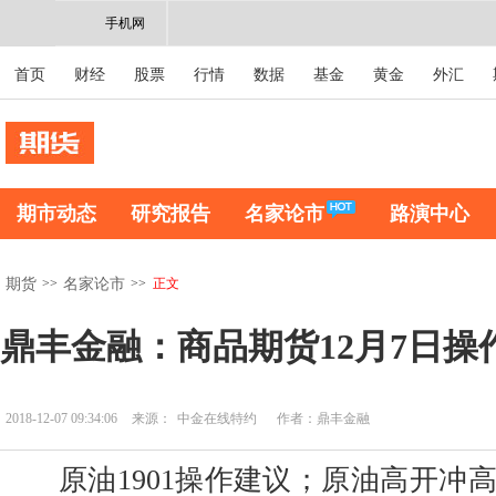
手机网
首页
财经
股票
行情
数据
基金
黄金
外汇
期市动态
研究报告
名家论市
路演中心
>>
>>
正文
期货
名家论市
鼎丰金融：商品期货12月7日操
2018-12-07 09:34:06
来源：
中金在线特约
作者：鼎丰金融
原油1901操作建议；原油高开冲