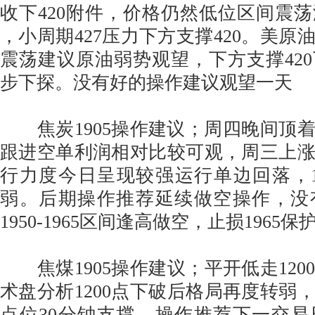
收下420附件，价格仍然低位区间震
，小周期427压力下方支撑420。美原
震荡建议原油弱势观望，下方支撑42
步下探。没有好的操作建议观望一天
焦炭1905操作建议；周四晚间顶
跟进空单利润相对比较可观，周三上
行力度今日呈现较强运行单边回落，1
弱。后期操作推荐延续做空操作，没
1950-1965区间逢高做空，止损1965保
焦煤1905操作建议；平开低走120
术盘分析1200点下破后格局再度转弱，
点位30分钟支撑。操作推荐下一交