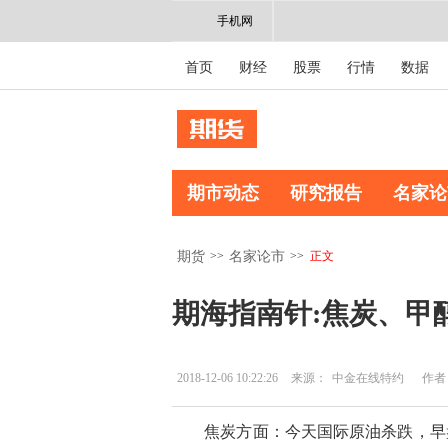
手机网
首页
财经
股票
行情
数据
期市动态
研究报告
名家论
>>
>>
正文
期货
名家论市
期海指南针:焦炭、甲
2018-12-06 10:22:26
来源：
中金在线特约
作者
焦炭方面：今天国际原油杀跌，早盘