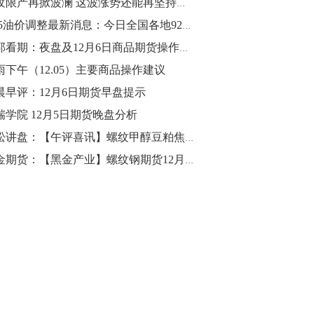
螺纹限产再掀波澜 这波涨势还能再坚持多久？
10:43
12.5油价调整最新消息：今日全国各地92号汽油价格查询一览
【行情】油脂油料期货表现抢眼，豆二期
老郭看期：夜盘及12月6日商品期货操作分析
货主力合约涨幅扩大至3.5%，豆油涨
雨下午（12.05）主要商品操作建议
2.5%，棕榈油涨近2%，菜粕涨1.54%。
晨早评：12月6日期货早盘提示
10:17
瑞学院 12月5日期货晚盘分析
【研报精选】国内期货机构对8月5日的原
青松讲盘：【午评喜讯】螺纹甲醇豆粕焦炭等12月5日期货建议
油期货走势预测
招金期货：【黑金产业】螺纹钢期货12月投资简要参考方案
10:16
【发改委：钢铁行业2019年1-6月运行情
况】一、粗钢产量持续增长。二、钢材价
格波动回升。三、企业效益同比大幅下
降。四、钢材出口小幅下降，铁矿石进口
价格持续上升。
09:55
【行情】国债期货直线拉升，10年期主力
合约涨逾0.1%，盘中最高报98.865，创
2016年12月以来新高。