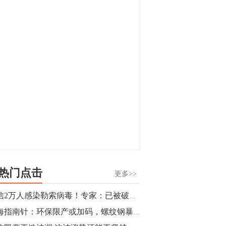
显，沪金主力合约封涨停，沪银涨逾4%。
油脂油料期货飘红，豆二涨停，菜粕、豆
油、豆粕、棕榈油涨幅居前。有色板块
11:15
中，沪镍涨3.42%。跌幅榜单中，铁矿表现
【行情】豆二期货主力合约涨停，涨幅达
疲弱，大跌近4%，棉花、甲醇、EG、棉
3.98%，报3213元/吨。
纱跌幅居前。
11:15
【行情】贵金属期货继续上涨，沪金期货
主力合约涨3.84%，沪银涨3%。
10:44
【行情】沪镍期货主力合约短线上涨，涨
幅扩大至4.4%。
热门点击
更多>>
10:43
微信2万人感染勒索病毒！专家：已被破解 被感染文件极易恢复
【行情】芝加哥11月大豆期货跌0.4%，12
期海指南针：环保限产或加码，螺纹钢暴涨4%领涨三市
月玉米期货跌1%。