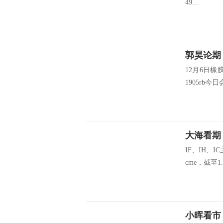
49...
郭昊论期
12月6日
1905rb今日会
大海看期
IF、IH、
cme，截至1..
小晖看市