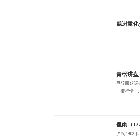
戴进量化
...
青松讲盘
甲醇回落调
一带行情，..
孤雨（12
沪铜1902 