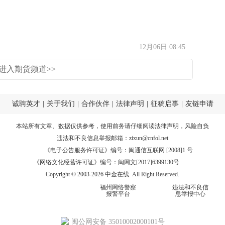
12月06日 08:45
进入期货频道>>
诚聘英才
|
关于我们
|
合作伙伴
|
法律声明
|
征稿启事
|
友链申请
本站所有文章、数据仅供参考，使用前务请仔细阅读
法律声明
，风险自负
违法和不良信息举报邮箱：
zixun@cnfol.net
《电子公告服务许可证》编号：闽通信互联网 [2008]1 号
《网络文化经营许可证》编号：闽网文[2017]6399130号
Copyright © 2003-2026 中金在线. All Right Reserved.
福州网络警察
违法和不良信
报警平台
息举报中心
闽公网安备 35010002000101号