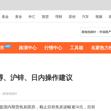
基金
黄金
外汇
期货
理财
原创
汽车
视频
市
路演中心
行情中心
工具箱
名家热力
醇、沪锌、日内操作建议
：期海指南针
国内期货焦炭跟跌，截止目前焦炭波幅逾50元，目前