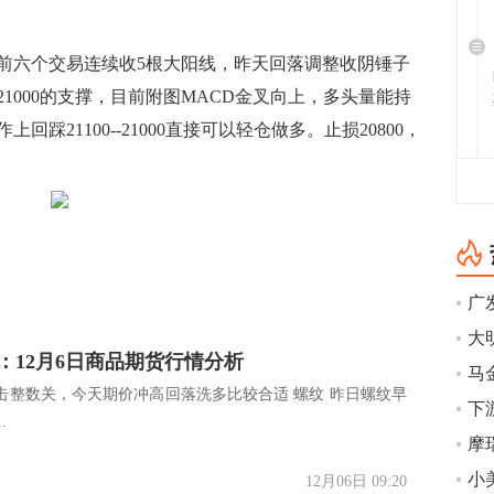
六个交易连续收5根大阳线，昨天回落调整收阴锤子
1000的支撑，目前附图MACD金叉向上，多头量能持
踩21100--21000直接可以轻仓做多。止损20800，
大
：12月6日商品期货行情分析
击整数关，今天期价冲高回落洗多比较合适 螺纹 昨日螺纹早
下
.
摩
12月06日 09:20