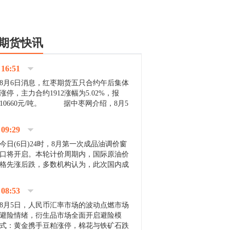
期货快讯
16:51
8月6日消息，红枣期货五只合约午后集体
涨停，主力合约1912涨幅为5.02%，报
10660元/吨。 据中枣网介绍，8月5
日沧州市场下雨天气影响，市场出摊商户
不多，看护客商也零星，成交量有限。卖
09:29
家好货依旧惜售挺...
今日(6日)24时，8月第一次成品油调价窗
口将开启。本轮计价周期内，国际原油价
格先涨后跌，多数机构认为，此次国内成
品油价压线下调与搁浅均有可能。 [center]
[img]http://images.cnfol.com/file/201908/gasoline_201...
08:53
8月5日，人民币汇率市场的波动点燃市场
避险情绪，衍生品市场全面开启避险模
式：黄金携手豆粕涨停，棉花与铁矿石跌