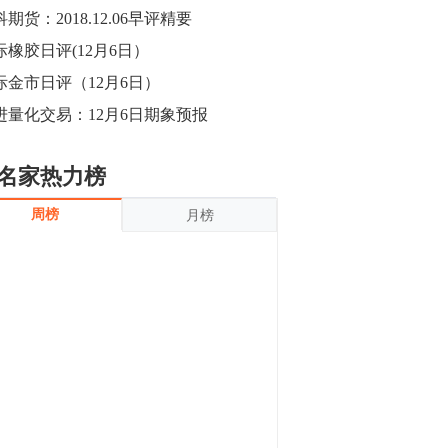
沪银上涨11.90%；历史经验表明，黄金确
期货：2018.12.06早评精要
立涨势，白银将开启补涨，且涨幅超过黄
金，金银比有望高位回归。
际橡胶日评(12月6日）
13:55
豆二期货主力合约涨停，涨幅达3.98%，报
际金市日评（12月6日）
3213元/吨。 国信期货指出，上周五
进量化交易：12月6日期象预报
CBOT大豆期货市场上涨，11月期约收高
3.25美分，报收868.50美分/蒲式耳。受此
影响，夜盘连粕高位窄幅震荡，建议短线
13:54
名家热力榜
操作为主。 ...
8月5日消息，内外盘贵金属强劲走升，沪
周榜
月榜
金主力合约涨停，涨幅3.99%，报334.00
元/克；沪银亦是大幅拉升；纽约金主力上
破1450美元/盎司。 国投安信期货指
出，在全球经济贸易形势下，首先一方
13:33
面，即使美联储...
【行情】郑棉期货主力合约跌停，跌幅达
4%，报12225元/吨。
11:30
【早盘收评】国内商品期货早盘收盘涨跌
不一，避险情绪激发，贵金属期货上涨明