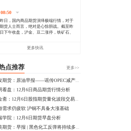
停；三大期指纷纷下跌；国债期货全线走
升。 分析人士指出，从大宗商品市
08:50
场来看，汇率波动...
昨日，国内商品期货演绎极端行情，对于
期货人士而言，绝对是心惊胆战。截至昨
日下午收盘，沪金、豆二涨停，铁矿石、
郑棉跌停，白银、镍涨幅超过3%，沥青、
甲醇和棉花跌幅超过3%。 [center]
14:35
更多快讯
[imgnobrwh] src=...
【行情】沥青期货主力1912合约价格继续
下跌，跌幅超过4%。
热点推荐
更多>>
14:23
广发期货：原油早报——谣传OPEC减产数量不如预期 油价波幅加大（20181206）
【行情】大连铁矿石期货主力合约跌停，
明看盘：12月6日商品期货行情分析
跌幅达6%，报689.5元/吨，刷新近两个月
低位。
马金斋：12月6日股指期货量化波段交易观点与策略
游需求仍疲软 沪铜不具备大涨基础
14:20
瑞学院：12月6日期货早盘分析
方正有色研究团队：高度重视贵金属的阶
段性机会。自年初以来沪金上涨16.93%，
小美期货：早报 | 黑色化工反弹将持续多久，今日这几个品种或有入市机会