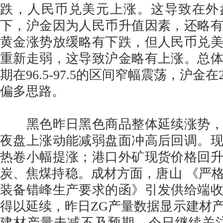
跌，人民币兑美元上涨。这导致在外
下，沪金因为人民币升值因素，还略
黄金涨势放缓略有下跌，但人民币兑
重新走弱，这导致沪金略有上涨。总
期在96.5-97.5的区间窄幅震荡，沪金
偏多思路。
黑色昨日黑色商品整体延续涨势，
夜盘上涨动能减弱盘面冲高后回调。
热卷小幅提涨；港口外矿现货价格回
炭、焦煤持稳。成材方面，唐山 《严
装备错峰生产要求的函》引发供给端
得以延续，昨日ZG产量数据显示建材
建材产量未减不及预期，今日继续关