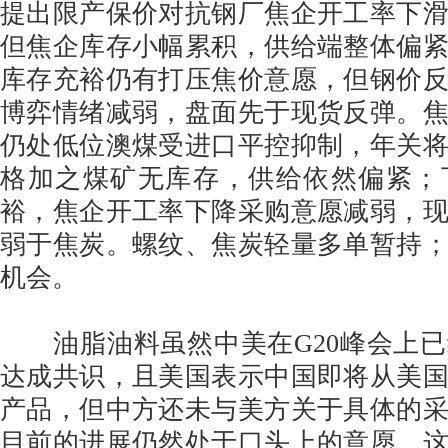
提出限产保价对抗钢厂焦企开工率下
但焦企库存小幅累积，供给端整体偏
库存充裕仍有打压焦价意愿，但钢价
博弈情绪减弱，盘面先于现货反弹。
仍处低位澳煤受进口平控抑制，年关
格加之煤矿无库存，供给依然偏紧；
裕，焦企开工率下降采购意愿减弱，
弱于焦炭。螺纹、焦炭轻量多单暂持
机会。
油脂油料虽然中美在G20峰会上已
达成共识，且美国表示中国即将从美
产品，但中方还未与美方关于具体的
目前的进展仍然处于口头上的意愿，