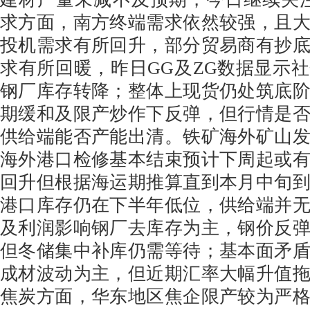
求方面，南方终端需求依然较强，且
投机需求有所回升，部分贸易商有抄
求有所回暖，昨日GG及ZG数据显示
钢厂库存转降；整体上现货仍处筑底
期缓和及限产炒作下反弹，但行情是
供给端能否产能出清。铁矿海外矿山
海外港口检修基本结束预计下周起或
回升但根据海运期推算直到本月中旬
港口库存仍在下半年低位，供给端并
及利润影响钢厂去库存为主，钢价反
但冬储集中补库仍需等待；基本面矛
成材波动为主，但近期汇率大幅升值
焦炭方面，华东地区焦企限产较为严