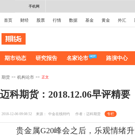
手机网
首页
财经
股票
行情
数据
基金
黄金
外汇
期市动态
研究报告
名家论市
路演中心
>>
>>
正文
期货
机构论市
迈科期货：2018.12.06早评精要
2018-12-06 09:08:52
来源：
中金在线特约
作者：迈科期货
专栏
贵金属G20峰会之后，乐观情绪升