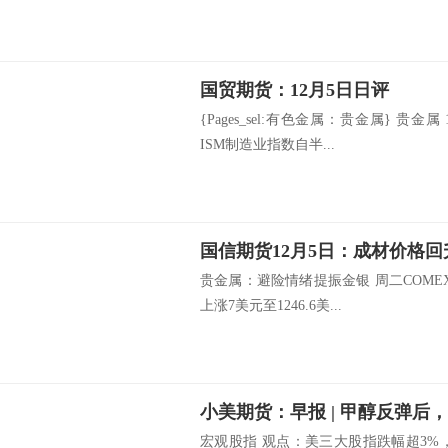
国贸期货：12月5日日评
{Pages_sel:有色金属：贵金属} 贵
ISM制造业指数自半...
国信期货12月5日：成材价格回
贵金属：避险情绪提振金银 周二COM
上涨7美元至1246.6美...
宏观股指 观点：美三大股指跌幅超3%