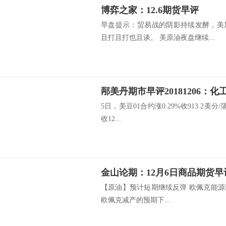
博弈之家：12.6期货早评
早盘提示：贸易战的阴影持续发酵，美
且打且打也且谈。 美原油夜盘继续...
邴美丹期市早评20181206：
5日，美豆01合约涨0.29%收913.2美分
收12...
金山论期：12月6日商品期货早
【原油】预计短期继续反弹 欧佩克能
欧佩克减产的预期下...