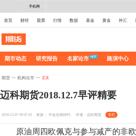
手机网
首页
财经
股票
行情
数据
基金
黄金
外汇
期市动态
研究报告
名家论市
路演中心
>>
>>
正文
期货
机构论市
迈科期货2018.12.7早评精要
2018-12-07 09:47:01
来源：
中金在线特约
作者：迈科期货
专栏
原油周四欧佩克与参与减产的非欧