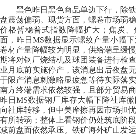
黑色昨日黑色商品单边下行，除铁
盘震荡偏弱。现货方面，螺卷市场弱
价格暂稳普式指数降幅扩大；焦炭、
面，昨日MS数据显示螺纹产量小幅
卷材产量降幅较为明显，供给端呈缓
期将对钢厂烧结机及球团装备进行检
业月底前实施停产，该消息出后夜盘
于限产消息刺激略显疲惫等待实际落
南方终端需求依然较强，且部分贸易
昨日MS数据钢厂库存大幅下降社库
向社库转移，但中美摩擦再因市场担
有所转弱；整体上看钢价仍处筑底阶
减前盘面依然承压。铁矿海外矿山发