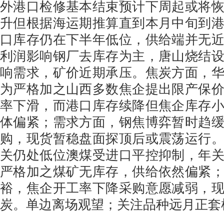
外港口检修基本结束预计下周起或将
升但根据海运期推算直到本月中旬到
口库存仍在下半年低位，供给端并无
利润影响钢厂去库存为主，唐山烧结
响需求，矿价近期承压。焦炭方面，
为严格加之山西多数焦企提出限产保
率下滑，而港口库存续降但焦企库存
体偏紧；需求方面，钢焦博弈暂时趋
购，现货暂稳盘面探顶后或震荡运行
关仍处低位澳煤受进口平控抑制，年
严格加之煤矿无库存，供给依然偏紧
裕，焦企开工率下降采购意愿减弱，
炭。单边离场观望；关注品种远月正套