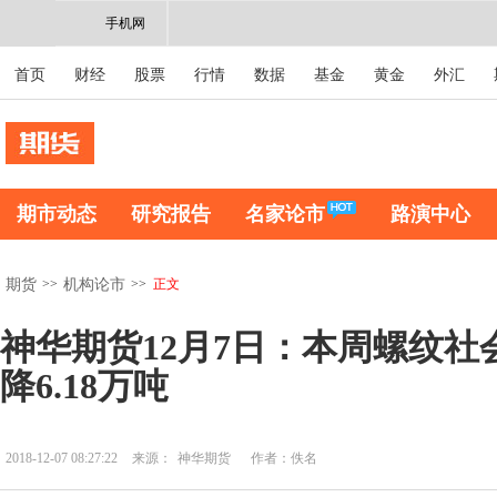
手机网
首页
财经
股票
行情
数据
基金
黄金
外汇
期市动态
研究报告
名家论市
路演中心
>>
>>
正文
期货
机构论市
神华期货12月7日：本周螺纹社
降6.18万吨
2018-12-07 08:27:22
来源：
神华期货
作者：佚名