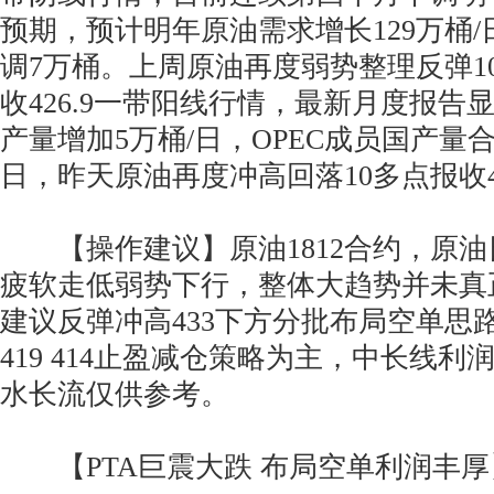
预期，预计明年原油需求增长129万桶
调7万桶。上周原油再度弱势整理反弹1
收426.9一带阳线行情，最新月度报告
产量增加5万桶/日，OPEC成员国产量合计
日，昨天原油再度冲高回落10多点报收4
【操作建议】原油1812合约，原油
疲软走低弱势下行，整体大趋势并未真
建议反弹冲高433下方分批布局空单思
419 414止盈减仓策略为主，中长线
水长流仅供参考。
【PTA巨震大跌 布局空单利润丰厚