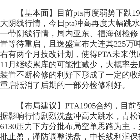
【基本面】目前pta再度弱势下跌190
大阴线行情，今日pta冲高再度大幅跳水1
一带阴线行情，周内亚东、福海创检修
置等待重启，且逸盛宣布大连其225万吨装
右有两个月技改计划，使得PTA未来供
11月继续累库的可能性减少，大概率
装置不断检修的利好下形成了一定的收
重启抵消了后期的一部分检修利好。
【布局建议】PTA1905合约，目前
据影响行情剧烈洗盘冲高大跳水，青松
6130压力下方分批布局空单思路为主，关注
批止盈，谨防调整洗盘，中长线利润保