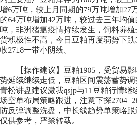
增6万吨，较上月同期的79万吨增加2
的64万吨增加42万吨，较过去三年均值
吨，非洲猪瘟疫情持续发生，饲料养殖
货积极性不高，今日豆粕再度弱势下跌
收2718一带小阴线。
【操作建议】豆粕1905，受贸易影
势延续继续走低，豆粕区间震荡蓄势调
青松讲盘建议溦我qsjp与11豆粕行情继
场空单布局策略跟进，注意下探2704 2
防反弹调整洗盘，中长线趋势单策略跟
仅供参考，严禁转载。