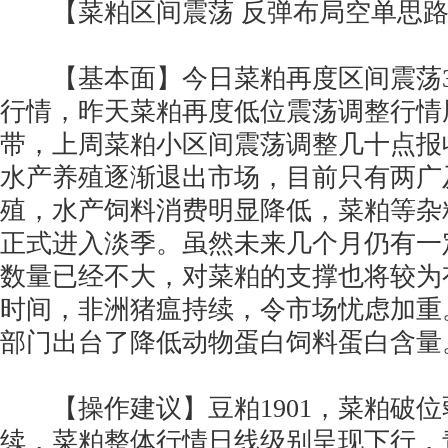
【菜粕区间震荡 反弹布局空单思路
【基本面】今日菜粕再度区间震荡30
行情，昨天菜粕再度低位震荡调整行情尾
带，上周菜粕小区间震荡调整几十点报收
水产养殖逐渐退出市场，目前只有两广
殖，水产饲料消费明显降低，菜粕等杂
正式进入淡季。虽然未来几个月仍有一
数量已经不大，对菜粕的支撑也将较为
时间，非洲猪瘟持续，令市场忧虑加重
部门出台了降低动物蛋白饲料蛋白含量
【操作建议】豆粕1901，菜粕破位
续，菜粕整体行情日线级别呈现下行，