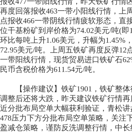
报收477一带阳线行情，昨天铁矿行情
再度回落报收463一带小阳线行情，上
点报收466一带阴线行情疲软形态，直接
位干基粉矿到岸价格为74.02美元/吨(即1.
环比每吨上升1.06美元，升幅为1.45
72.95美元/吨。上周五铁矿再度反弹12
一带阳线行情，现货贸易进口铁矿石62
民币含税价格为611.54元/吨。
【操作建议】铁矿1901，铁矿整体
调整后还将大跌，昨天建议铁矿行情再度
近分批布局空单大幅获利验证，青松讲
478压力下方分批布局空单策略，关注下方
盈减仓策略，谨防反洗调整行情，中长