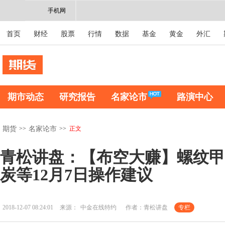
手机网
首页
财经
股票
行情
数据
基金
黄金
外汇
期市动态
研究报告
名家论市
路演中心
>>
>>
正文
期货
名家论市
青松讲盘：【布空大赚】螺纹甲
炭等12月7日操作建议
2018-12-07 08:24:01
来源：
中金在线特约
作者：青松讲盘
专栏