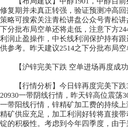
【布局建议】甲醇1901，甲醇目前
修复期并未真正转强，验证预测冲高回
策略可搜索关注青松讲盘公众号青松讲盘
下分批布局空单还将走低，注意下方2442
利润止盈操作，中长线利润保护持有跟
供参考。昨天建议2514之下分批布局
【沪锌完美下跌 空单进场再度成功
【行情分析】今日锌再度完美下跌3
20930一带阴线行情，昨天锌高位震荡30
一带阳线行情，锌精矿加工费的持续上
精矿供应充足，加工利润好转将直接带
锭的积极性。考虑到今年四季度，由于