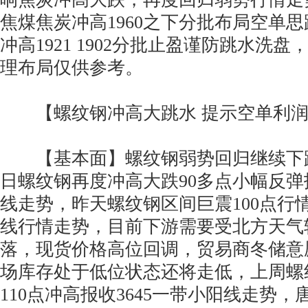
焦煤焦炭冲高1960之下分批布局空单
冲高1921 1902分批止盈谨防跳水洗
理布局仅供参考。
【螺纹钢冲高大跳水 提示空单利润
【基本面】螺纹钢弱势回归继续下跌
日螺纹钢再度冲高大跌90多点小幅反弹报
线走势，昨天螺纹钢区间巨震100点行情
线行情走势，目前下游需要受北方天气
落，现货价格高位回调，贸易商冬储意
场库存处于低位状态还将走低，上周螺
110点冲高报收3645一带小阳线走势