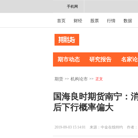
手机网
首页
财经
股票
行情
数据
期市动态
研究报告
名家论
>>
>>
正文
期货
机构论市
国海良时期货南宁：
后下行概率偏大
2019-09-03 15:14:01
来源：中金在线特约
作者：