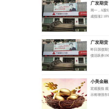
周一，A股9
成指涨2.18%
昨日国债期
债活跃券1900
宏观股指 
示将增强市场