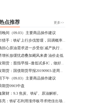
热点推荐
更多>>
雨晚间（09.03）主要商品操作建议
期市猎手：铁矿上行步伐暂缓，回调概率大
市场担心原油需求进一步受创 减产执行率下降令油价承压
济增长放缓忧虑叠加飓风来袭 油价走低
广发期货：股指早报--逢低试多IC，做好资金管理--20190903
广发期货：国债期货早报20190903-逆周期政策或进一步加码
雨下午（09.03）主要商品操作建议
浪期货0903中盘
鑫聚财：9.3 焦炭、铁矿、原油解析。
李陈亮：铁矿石利用涨停板寻求绝佳出场点