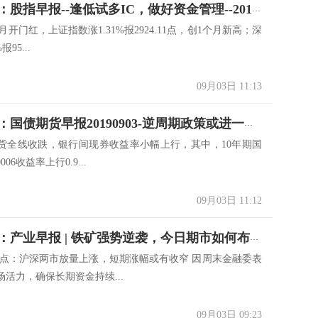
广发期货：股指早报--逢低试多IC，做好资金管理--20190903
月开门红，上证指数涨1.31%报2924.11点，创1个月新高；深
报95...
09月03日 11:13
广发期货：国债期货早报20190903-逆周期政策或进一步加码
货全线收跌，银行间现券收益率小幅上行，其中，10年期国
06收益率上行0.9...
09月03日 11:12
小美金融：产业早报 | 铁矿强势逆袭，今日期市如何布局
观点：沪深两市放量上涨，短期涨幅或有收窄 因周末金融委表
活力，确保长期资金持续...
09月03日 09:23