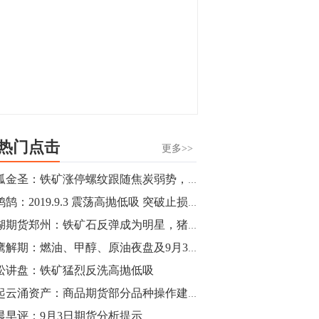
热门点击
更多>>
独孤金圣：铁矿涨停螺纹跟随焦炭弱势，多头又开始蠢蠢欲动？
毕鸿鹄：2019.9.3 震荡高抛低吸 突破止损反手
新湖期货郑州：铁矿石反弹成为明星，猪头价格影响豆粕走势
猎鹰解期：燃油、甲醇、原油夜盘及9月3日期货交易建议
松讲盘：铁矿猛烈反洗高抛低吸
风起云涌资产：商品期货部分品种操作建议（焦炭，白糖，PTA，棉花）
晨早评：9月3日期货分析提示