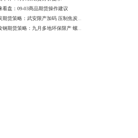
涞看盘：09-03商品期货操作建议
焦炭期货策略：武安限产加码 压制焦炭反弹空间
螺纹钢期货策略：九月多地环保限产 螺纹钢强反弹修复贴水