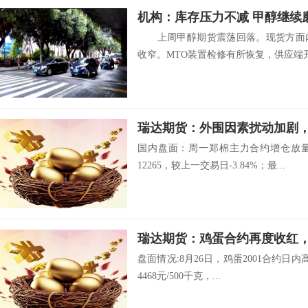
机构：库存压力不减 甲醇继续
上周甲醇期货震荡回落。现货方面内
收窄。MTO装置检修有所恢复，供应端开.
国内盘面：周一郑棉主力合约增仓放
12265，较上一交易日-3.84%；最...
瑞达期货：鸡蛋合约再度收
盘面情况:8月26日，鸡蛋2001合约日内
4468元/500千克，...