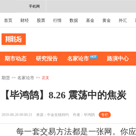
手机网
首页
财经
股票
行情
数据
基金
黄金
外汇
期市动态
研究报告
名家论市
路演中心
>>
>>
正文
期货
名家论市
【毕鸿鹄】8.26 震荡中的焦炭
2019-08-26 09:00:21
来源：中金在线特约
作者：毕鸿鹄
专栏
每一套交易方法都是一张网。你应