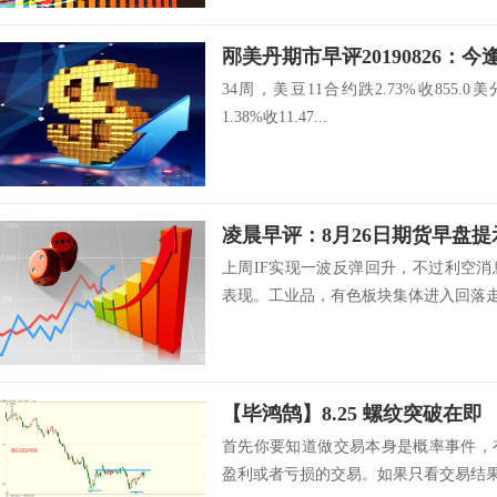
邴美丹期市早评20190826：
34周，美豆11合约跌2.73%收855.
1.38%收11.47...
凌晨早评：8月26日期货早盘提
上周IF实现一波反弹回升，不过利空
表现。工业品，有色板块集体进入回落走.
【毕鸿鹄】8.25 螺纹突破在即
首先你要知道做交易本身是概率事件，
盈利或者亏损的交易。如果只看交易结果无