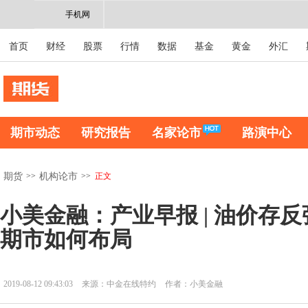
手机网
首页
财经
股票
行情
数据
基金
黄金
外汇
期市动态
研究报告
名家论市
路演中心
>>
>>
正文
期货
机构论市
小美金融：产业早报 | 油价存
期市如何布局
2019-08-12 09:43:03
来源：中金在线特约
作者：小美金融