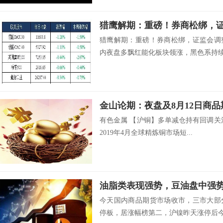
猎鹰解期：重磅！券商松绑，证监会调
内夜盘多飘红能化板块领涨，黑色系持续下
金山论期：夜盘及8月12日商
有色金属 【沪铜】多单减仓持有回调关
2019年4月全球精炼铜市场短...
油脂类表现强势，豆油盘中强
今天国内商品期货市场收市，三市大部
停板，居涨幅榜第二，沪镍昨天涨停后今天