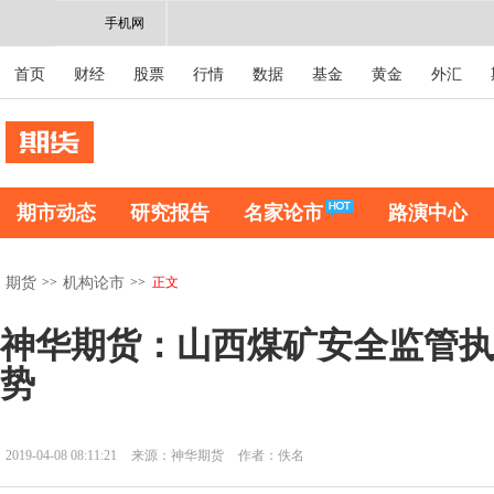
手机网
首页
财经
股票
行情
数据
基金
黄金
外汇
期市动态
研究报告
名家论市
路演中心
>>
>>
正文
期货
机构论市
神华期货：山西煤矿安全监管执
势
2019-04-08 08:11:21
来源：神华期货
作者：佚名