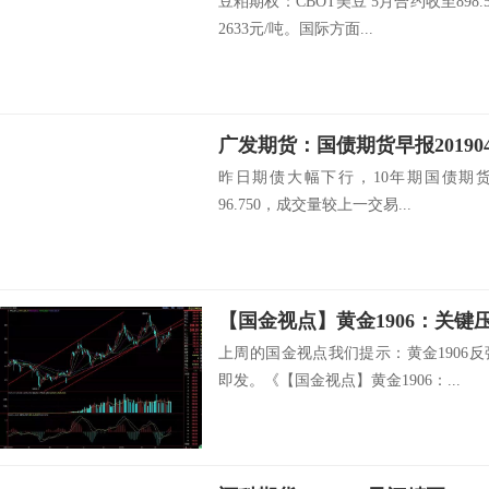
豆粕期权：CBOT美豆 5月合约收至898
2633元/吨。国际方面...
昨日期债大幅下行，10年期国债期货主力
96.750，成交量较上一交易...
上周的国金视点我们提示：黄金1906
即发。《【国金视点】黄金1906：...