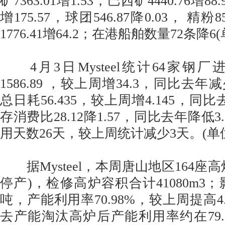
矿7363.01增1.53，巴西矿4440.76增88
增175.57，球团546.87降0.03， 精粉8
1776.41增64.2；在港船舶数量72条降6
4月3日Mysteel统计64家钢
1586.89 ，较上周增34.3，同比去年减
总日耗56.435，较上周增4.145，同比
存消费比28.12降1.57，同比去年降低
用天数26天，较上周统计减少3天。(单
据Mysteel，本周唐山地区164座高
停产)，检修高炉容积合计41080m3；影
吨，产能利用率70.98%，较上周提高4.
去产能淘汰高炉后产能利用率约在79.