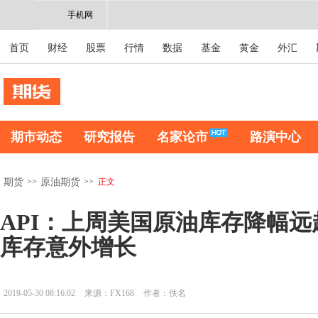
手机网
首页
财经
股票
行情
数据
基金
黄金
外汇
期市动态
研究报告
名家论市
路演中心
>>
>>
正文
期货
原油期货
API：上周美国原油库存降幅远
库存意外增长
2019-05-30 08:16:02
来源：FX168
作者：佚名