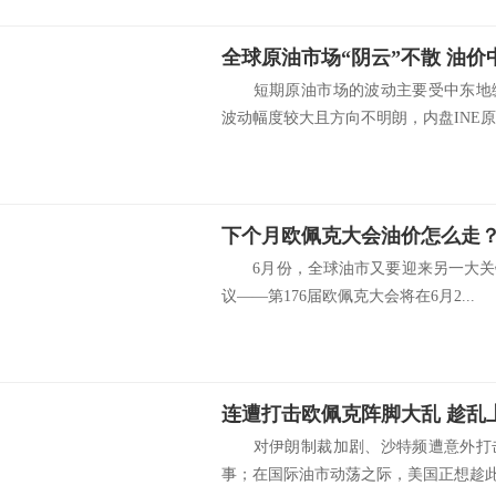
全球原油市场“阴云”不散 油
短期原油市场的波动主要受中东地缘
波动幅度较大且方向不明朗，内盘INE原.
下个月欧佩克大会油价怎么走
6月份，全球油市又要迎来另一大关
议——第176届欧佩克大会将在6月2...
连遭打击欧佩克阵脚大乱 趁乱
对伊朗制裁加剧、沙特频遭意外打击
事；在国际油市动荡之际，美国正想趁此机