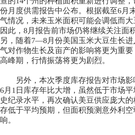
查的14个州的种植面积重新进行调整，
份月度供需报告中公布。根据截至6月
气情况，未来玉米面积可能会调低而大
因此，8月报告前市场仍将继续关注面
另，随着7—8月份美国玉米大豆生长
气对作物生长及亩产的影响将更为重要
高峰期，行情振荡将更为剧烈。
另外，本次季度库存报告对市场影
6月1日库存年比大增，虽然低于市场
史纪录水平，再次确认美豆供应庞大的
存低于平均预期，但面积预测意外利空
响。