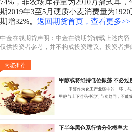
74%，非农场库存量为2910万蒲式耳，
期2019年3至5月硬质小麦消费量为19
期增32%。
返回期货首页，查看更多>>
中金在线期货声明：中金在线期货转载上述内容
仅供投资者参考，并不构成投资建议。投资者据
为您推荐
甲醇或将维持低位振荡 不必过
甲醇作为化工产业链中的一环，与上
甲醇与上下游品种运行节奏趋同，不能简.
下半年黑色系行情分化概率大