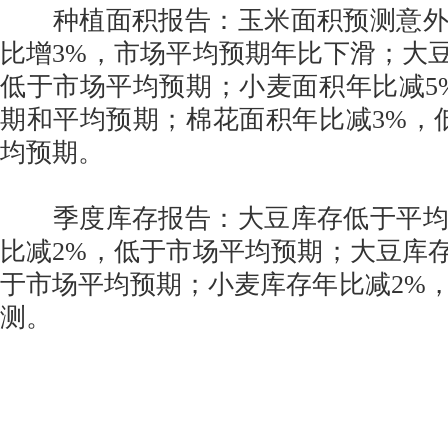
种植面积报告：玉米面积预测意外
比增3%，市场平均预期年比下滑；大豆
低于市场平均预期；小麦面积年比减5
期和平均预期；棉花面积年比减3%，
均预期。
季度库存报告：大豆库存低于平均
比减2%，低于市场平均预期；大豆库存
于市场平均预期；小麦库存年比减2%
测。