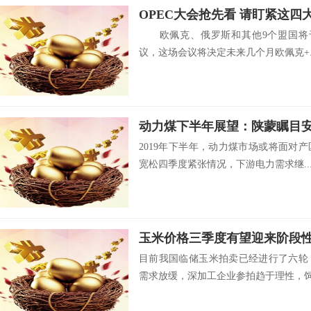
OPEC大会抢先看 请盯紧这四
欧佩克、俄罗斯和其他9个盟国将于
议，这场会议将决定未来几个月欧佩克+..
动力煤下半年展望：陕蒙瞩目安
2019年下半年，动力煤市场或将面对
宽松四季度紧张情况，下游电力需求继..
玉米价格三季度有望迎来阶段
目前我国临储玉米拍卖已经进行了六轮
需求放缓，深加工企业参拍趋于理性，饲料