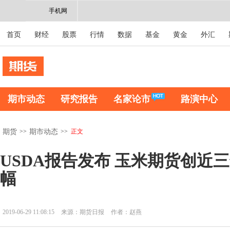
手机网
首页
财经
股票
行情
数据
基金
黄金
外汇
期市动态
研究报告
名家论市
路演中心
>>
>>
正文
期货
期市动态
USDA报告发布 玉米期货创近
幅
2019-06-29 11:08:15
来源：期货日报
作者：赵燕