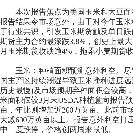
本次报告焦点为美国玉米和大豆面
报告结果令市场意外，由于对今年玉米
于行业共识，引发玉米期货触及单日跌
期货主力合约最深跌3.8%，创史上最
月玉米期货收跌逾4%，拖累小麦期货收
玉米：种植面积预测意外利空。尽
国主产区持续潮湿导致玉米播种进度远
历史最慢)及市场预期弃种面积会较高
米面积仅较3月末USDA种植意向报告预
亩，年比则增加近260万英亩。此前市
大减600万英亩以上。报告意外利空打压
中一度跌停，价格创两周来最低。