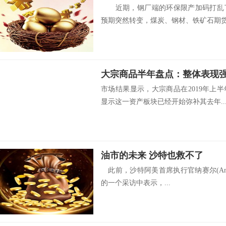
近期，钢厂端的环保限产加码打乱了
预期突然转变，煤炭、钢材、铁矿石期货表
市场结果显示，大宗商品在2019年上
显示这一资产板块已经开始弥补其去年..
油市的未来 沙特也救不了
此前，沙特阿美首席执行官纳赛尔(Amin N
的一个采访中表示，...