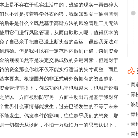
本上是不存在于现实生活中的，残酷的现实一再击碎人
们只不过是披着科学外衣的狼，我深知驾驶一辆明智制
的后果是什么？既然基于高斯方法的风险管理工具无法
使用它们进行风险管理，从而自欺欺人呢，值得庆幸的
免了自己亲手把自己送上断头台的命运，虽然我无法对
到精确。但是我可以在一定范围内做到正确，谈到资金
金的规模虽然不是决定交易成败的关键因素，但是对于
裕的资金那么你就不仅不能实行适当的头寸调整，而且
基本要素。根据国外的非正式研究所拥有的资金越多，
资金管理前提下，你成功的几率也就越大，也就是说船
青
之所以一方面被动防守另一方面主动出击是基于我对客
波
个世界什么事情都能发生，过去已经发生的不等于未来
青
不能发生。偶发事件的影响，往往超乎我们的想象，那
青
则一切都无从谈起，不怕一万就怕万一的思想认识下，
青