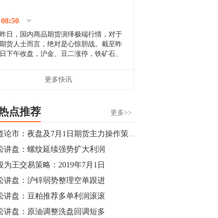
停；三大期指纷纷下跌；国债期货全线走
升。 分析人士指出，从大宗商品市
08:50
场来看，汇率波动...
昨日，国内商品期货演绎极端行情，对于
期货人士而言，绝对是心惊胆战。截至昨
日下午收盘，沪金、豆二涨停，铁矿石、
郑棉跌停，白银、镍涨幅超过3%，沥青、
甲醇和棉花跌幅超过3%。 [center]
14:35
更多快讯
[imgnobrwh] src=...
【行情】沥青期货主力1912合约价格继续
下跌，跌幅超过4%。
热点推荐
更多>>
14:23
商道论市：夜盘及7月1日期货主力操作策略
【行情】大连铁矿石期货主力合约跌停，
松讲盘：螺纹延续强势扩大利润
跌幅达6%，报689.5元/吨，刷新近两个月
低位。
段为王交易策略：2019年7月1日
松讲盘：沪锌弱势整理空单跟进
14:20
松讲盘：豆粕推荐多单利润滚滚
方正有色研究团队：高度重视贵金属的阶
段性机会。自年初以来沪金上涨16.93%，
松讲盘：原油调整洗盘回调短多