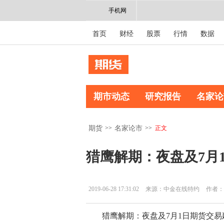
手机网
首页
财经
股票
行情
数据
期市动态
研究报告
名家论
>>
>>
正文
期货
名家论市
猎鹰解期：夜盘及7月
2019-06-28 17:31:02
来源：中金在线特约
作者：
猎鹰解期：夜盘及7月1日期货交易