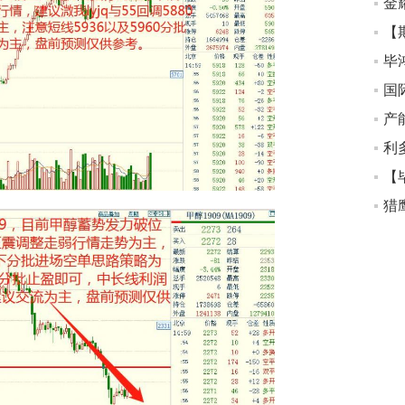
金
【
毕
国
利