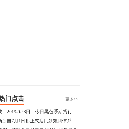
显，沪金主力合约封涨停，沪银涨逾4%。
油脂油料期货飘红，豆二涨停，菜粕、豆
油、豆粕、棕榈油涨幅居前。有色板块
11:15
中，沪镍涨3.42%。跌幅榜单中，铁矿表现
【行情】豆二期货主力合约涨停，涨幅达
疲弱，大跌近4%，棉花、甲醇、EG、棉
3.98%，报3213元/吨。
纱跌幅居前。
11:15
【行情】贵金属期货继续上涨，沪金期货
主力合约涨3.84%，沪银涨3%。
10:44
【行情】沪镍期货主力合约短线上涨，涨
幅扩大至4.4%。
热门点击
更多>>
10:43
钱波：2019-6-28日：今日黑色系期货行情分析
【行情】芝加哥11月大豆期货跌0.4%，12
商所自7月1日起正式启用新规则体系
月玉米期货跌1%。