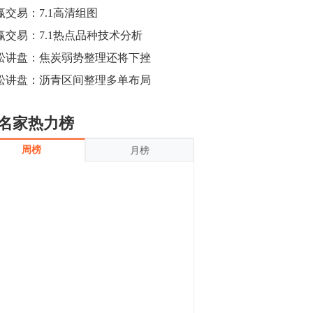
沪银上涨11.90%；历史经验表明，黄金确
赢交易：7.1高清组图
立涨势，白银将开启补涨，且涨幅超过黄
金，金银比有望高位回归。
赢交易：7.1热点品种技术分析
13:55
豆二期货主力合约涨停，涨幅达3.98%，报
松讲盘：焦炭弱势整理还将下挫
3213元/吨。 国信期货指出，上周五
松讲盘：沥青区间整理多单布局
CBOT大豆期货市场上涨，11月期约收高
3.25美分，报收868.50美分/蒲式耳。受此
影响，夜盘连粕高位窄幅震荡，建议短线
13:54
名家热力榜
操作为主。 ...
8月5日消息，内外盘贵金属强劲走升，沪
周榜
月榜
金主力合约涨停，涨幅3.99%，报334.00
元/克；沪银亦是大幅拉升；纽约金主力上
破1450美元/盎司。 国投安信期货指
出，在全球经济贸易形势下，首先一方
13:33
面，即使美联储...
【行情】郑棉期货主力合约跌停，跌幅达
4%，报12225元/吨。
11:30
【早盘收评】国内商品期货早盘收盘涨跌
不一，避险情绪激发，贵金属期货上涨明