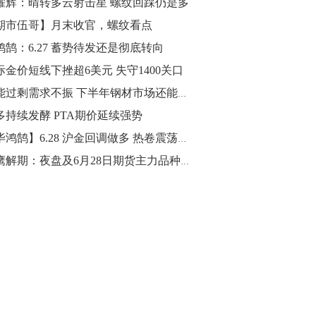
耀辉：晴转多云射击星 螺纹回踩仍是多
期市伍哥】月末收官，螺纹看点
10:43
【行情】油脂油料期货表现抢眼，豆二期
鸿鹄：6.27 蓄势待发还是彻底转向
货主力合约涨幅扩大至3.5%，豆油涨
际金价短线下挫超6美元 失守1400关口
2.5%，棕榈油涨近2%，菜粕涨1.54%。
产能过剩需求不振 下半年钢材市场还能逞强吗？
10:17
多持续发酵 PTA期价延续强势
【研报精选】国内期货机构对8月5日的原
【毕鸿鹄】6.28 沪金回调做多 热卷震荡操作
油期货走势预测
猎鹰解期：夜盘及6月28日期货主力品种交易建议
10:16
【发改委：钢铁行业2019年1-6月运行情
况】一、粗钢产量持续增长。二、钢材价
格波动回升。三、企业效益同比大幅下
降。四、钢材出口小幅下降，铁矿石进口
价格持续上升。
09:55
【行情】国债期货直线拉升，10年期主力
合约涨逾0.1%，盘中最高报98.865，创
2016年12月以来新高。