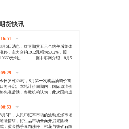
期货快讯
16:51
8月6日消息，红枣期货五只合约午后集体
涨停，主力合约1912涨幅为5.02%，报
10660元/吨。 据中枣网介绍，8月5
日沧州市场下雨天气影响，市场出摊商户
不多，看护客商也零星，成交量有限。卖
09:29
家好货依旧惜售挺...
今日(6日)24时，8月第一次成品油调价窗
口将开启。本轮计价周期内，国际原油价
格先涨后跌，多数机构认为，此次国内成
品油价压线下调与搁浅均有可能。 [center]
[img]http://images.cnfol.com/file/201908/gasoline_201...
08:53
8月5日，人民币汇率市场的波动点燃市场
避险情绪，衍生品市场全面开启避险模
式：黄金携手豆粕涨停，棉花与铁矿石跌