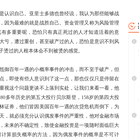
认识自己。亚里士多德也曾经说，我认为那些能够战
，因为最难的就是战胜自己。资金管理又称为风险管理
底有多重要呢，恐怕只有真正死过的人才知道活着的意
大亏，遭过重创，甚至破产过的人，恐怕是意识不到风
子烫过的人根本体会不到被烫的感觉。
御百年一遇的小概率事件的冲击，而不至于破产，但
点，即使有些人意识到了这一点，那也仅仅只是停留在
重视这个问题更谈不上落到实处，让我们来看一看，他
80多年历史的第五大投行贝尔斯登，158岁的第四大投
美林证券，他们皆因美国百年一遇的次贷危机而倒下，为
天，就必须充分认识偶发事件的严重性，他对金融市场
，未来的不确定性，致使金融投资是一项随时面临巨大
何计算损失概率的方法，因为偶发事件的概率是不可计