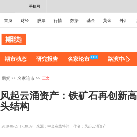
手机网
首页
财经
股票
行情
数据
基金
黄金
外汇
期市动态
研究报告
名家论市
路演中心
>>
>>
正文
期货
名家论市
风起云涌资产：铁矿石再创新高
头结构
2019-06-27 17:30:09
来源：中金在线特约
作者：风起云涌资产