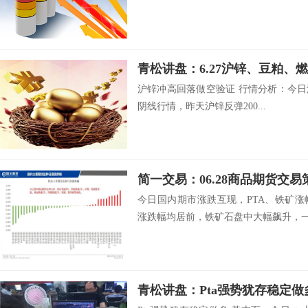
沪锌冲高回落做空验证 行情分析：今日沪锌
阴线行情，昨天沪锌反弹200...
简一交易：06.28商品期货交易
今日国内期市涨跌互现，PTA、铁矿
涨跌幅均居前，铁矿石盘中大幅飙升，一.
青松讲盘：Pta强势犹存稳定做