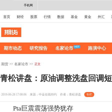
手机网
首页
财经
股票
行情
数据
基金
黄金
外汇
期市动态
研究报告
名家论市
路演中心
>>
>>
正文
期货
名家论市
青松讲盘：原油调整洗盘回调短
2019-06-28 17:08:06
来源：中金在线特约
作者：青松讲盘
专栏
Pta巨震震荡强势犹存