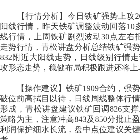
【行情分析】今日铁矿强势上攻20
阳线行情，昨天铁矿调整波动回落10多
线行情，上周铁矿剧烈波动30点左右报
走势行情，青松讲盘分析总结铁矿强势
832附近大阳线走势，日线级别行情
攻形态走势，稳健布局积极跟进还将上
【操作建议】铁矿1909合约，强
破位前高拭目以待，日线周线整体行
形成，青松讲盘建议铁矿回调826支
策略为主，注意冲高843及850分批止
利润保护细水长流，盘中点位建议关
考。