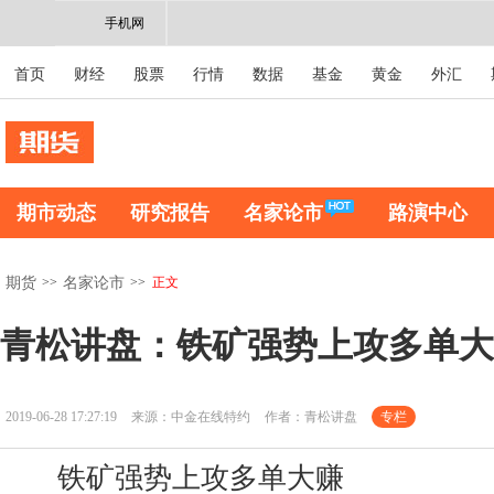
手机网
首页
财经
股票
行情
数据
基金
黄金
外汇
期市动态
研究报告
名家论市
路演中心
>>
>>
正文
期货
名家论市
青松讲盘：铁矿强势上攻多单大
2019-06-28 17:27:19
来源：中金在线特约
作者：青松讲盘
专栏
铁矿强势上攻多单大赚