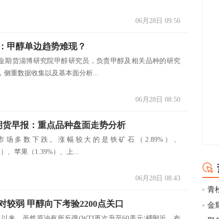
06月28日 09:56
：甲醇单边趋势难现？
金期货淄博研究院甲醇研究员，负责甲醇及相关品种的研究
侧重数据收集以及基本面分析...
06月28日 08:50
日期货早报：重点品种盘面走势分析
市场多数下跌。涨幅较大的是铁矿石（2.89%）、
9%）、苹果（1.39%）、上...
06月28日 08:43
青
对较弱 甲醇向下考验2200点关口
来，虽然原油有所反弹(WTI再次升至60美元/桶附近，布