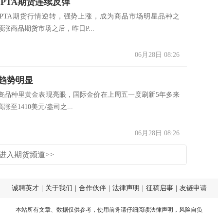
 PTA期货连续反弹
TA期货行情逆转，强势上涨，成为商品市场明星品种之
涨商品期货市场之后，昨日P...
06月28日 08:26
趋势明显
种里黄金表现亮眼，国际金价在上周五一度刷新5年多来
至1410美元/盎司之...
06月28日 08:26
进入期货频道>>
诚聘英才
|
关于我们
|
合作伙伴
|
法律声明
|
征稿启事
|
友链申请
本站所有文章、数据仅供参考，使用前务请仔细阅读
法律声明
，风险自负