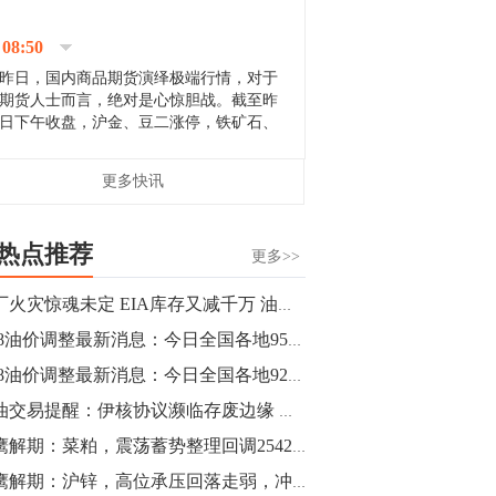
停；三大期指纷纷下跌；国债期货全线走
升。 分析人士指出，从大宗商品市
08:50
场来看，汇率波动...
昨日，国内商品期货演绎极端行情，对于
期货人士而言，绝对是心惊胆战。截至昨
日下午收盘，沪金、豆二涨停，铁矿石、
郑棉跌停，白银、镍涨幅超过3%，沥青、
甲醇和棉花跌幅超过3%。 [center]
14:35
更多快讯
[imgnobrwh] src=...
【行情】沥青期货主力1912合约价格继续
下跌，跌幅超过4%。
热点推荐
更多>>
14:23
油厂火灾惊魂未定 EIA库存又减千万 油价未来何去何从？
【行情】大连铁矿石期货主力合约跌停，
6.28油价调整最新消息：今日全国各地95号汽油价格查询一览
跌幅达6%，报689.5元/吨，刷新近两个月
低位。
6.28油价调整最新消息：今日全国各地92号汽油价格查询一览
原油交易提醒：伊核协议濒临存废边缘 加拿大放松限产
14:20
猎鹰解期：菜粕，震荡蓄势整理回调2542-2560区间分批进场多单
方正有色研究团队：高度重视贵金属的阶
段性机会。自年初以来沪金上涨16.93%，
猎鹰解期：沪锌，高位承压回落走弱，冲高19850-20000区间分批进场空单策略