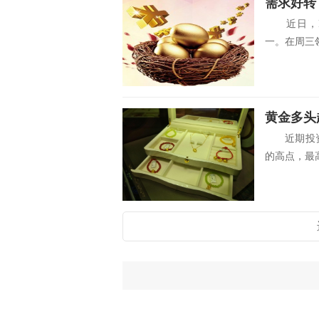
需求好转
近日，P
一。在周三领
黄金多头
近期投资品
的高点，最高涨