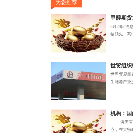
为您推荐
甲醇期货大
6月28日
幅领先，其中
世贸组织
世界贸易组
生能源产业提
机构：国
供需两弱
点，在大宗商