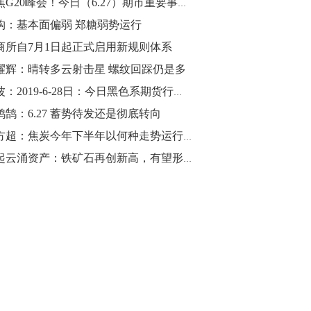
聚焦G20峰会！今日（6.27）期市重要事件盘点以及未来事件提醒
构：基本面偏弱 郑糖弱势运行
10:43
【行情】油脂油料期货表现抢眼，豆二期
商所自7月1日起正式启用新规则体系
货主力合约涨幅扩大至3.5%，豆油涨
耀辉：晴转多云射击星 螺纹回踩仍是多
2.5%，棕榈油涨近2%，菜粕涨1.54%。
钱波：2019-6-28日：今日黑色系期货行情分析
10:17
鸿鹄：6.27 蓄势待发还是彻底转向
【研报精选】国内期货机构对8月5日的原
王方超：焦炭今年下半年以何种走势运行？ | 市场解读
油期货走势预测
风起云涌资产：铁矿石再创新高，有望形成双头结构
10:16
【发改委：钢铁行业2019年1-6月运行情
况】一、粗钢产量持续增长。二、钢材价
格波动回升。三、企业效益同比大幅下
降。四、钢材出口小幅下降，铁矿石进口
价格持续上升。
09:55
【行情】国债期货直线拉升，10年期主力
合约涨逾0.1%，盘中最高报98.865，创
2016年12月以来新高。