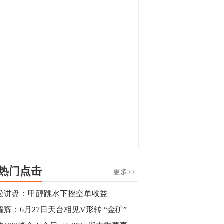
显，沪金主力合约封涨停，沪银涨逾4%。
油脂油料期货飘红，豆二涨停，菜粕、豆
油、豆粕、棕榈油涨幅居前。有色板块
11:15
中，沪镍涨3.42%。跌幅榜单中，铁矿表现
【行情】豆二期货主力合约涨停，涨幅达
疲弱，大跌近4%，棉花、甲醇、EG、棉
3.98%，报3213元/吨。
纱跌幅居前。
11:15
【行情】贵金属期货继续上涨，沪金期货
主力合约涨3.84%，沪银涨3%。
10:44
【行情】沪镍期货主力合约短线上涨，涨
幅扩大至4.4%。
热门点击
更多>>
10:43
松讲盘：甲醇跳水下挫空单收益
【行情】芝加哥11月大豆期货跌0.4%，12
金耀辉：6月27日天台相见V形转 “金矿”回踩先做多
月玉米期货跌1%。