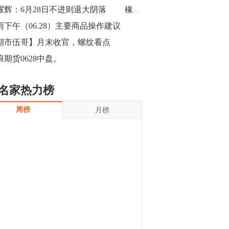
沪银上涨11.90%；历史经验表明，黄金确
金耀辉：6月28日不进则退大阴落 橡胶空单盆满钵满
立涨势，白银将开启补涨，且涨幅超过黄
金，金银比有望高位回归。
雨下午（06.28）主要商品操作建议
13:55
豆二期货主力合约涨停，涨幅达3.98%，报
期市伍哥】月末收官，螺纹看点
3213元/吨。 国信期货指出，上周五
浪期货0628中盘。
CBOT大豆期货市场上涨，11月期约收高
3.25美分，报收868.50美分/蒲式耳。受此
影响，夜盘连粕高位窄幅震荡，建议短线
13:54
名家热力榜
操作为主。 ...
8月5日消息，内外盘贵金属强劲走升，沪
周榜
月榜
金主力合约涨停，涨幅3.99%，报334.00
元/克；沪银亦是大幅拉升；纽约金主力上
破1450美元/盎司。 国投安信期货指
出，在全球经济贸易形势下，首先一方
13:33
面，即使美联储...
【行情】郑棉期货主力合约跌停，跌幅达
4%，报12225元/吨。
11:30
【早盘收评】国内商品期货早盘收盘涨跌
不一，避险情绪激发，贵金属期货上涨明