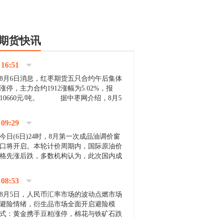
期货快讯
16:51
8月6日消息，红枣期货五只合约午后集体
涨停，主力合约1912涨幅为5.02%，报
10660元/吨。 据中枣网介绍，8月5
日沧州市场下雨天气影响，市场出摊商户
不多，看护客商也零星，成交量有限。卖
09:29
家好货依旧惜售挺...
今日(6日)24时，8月第一次成品油调价窗
口将开启。本轮计价周期内，国际原油价
格先涨后跌，多数机构认为，此次国内成
品油价压线下调与搁浅均有可能。 [center]
[img]http://images.cnfol.com/file/201908/gasoline_201...
08:53
8月5日，人民币汇率市场的波动点燃市场
避险情绪，衍生品市场全面开启避险模
式：黄金携手豆粕涨停，棉花与铁矿石跌