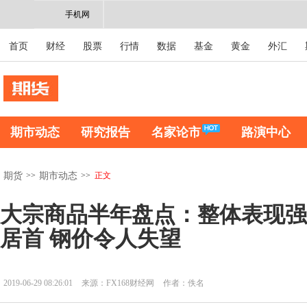
手机网
首页
财经
股票
行情
数据
基金
黄金
外汇
期市动态
研究报告
名家论市
路演中心
>>
>>
正文
期货
期市动态
大宗商品半年盘点：整体表现强
居首 钢价令人失望
2019-06-29 08:26:01
来源：FX168财经网
作者：佚名