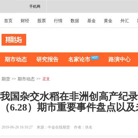
手机网
首页
财经
股票
行情
数据
基金
黄金
外汇
期市动态
研究报告
名家论市
路演中心
>>
>>
正文
期货
期市动态
我国杂交水稻在非洲创高产纪录
（6.28）期市重要事件盘点以
2019-06-28 16:10:27
来源：中金在线期货
作者：佚名