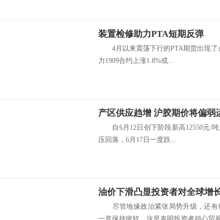
装置检修助力PTA短期反弹
4月以来震荡下行的PTA期货出现了企
力1909合约上涨1.8%或...
产区供应趋增 沪胶期价将偏弱
自6月12日创下阶段新高12550元/吨
压回落，6月17日一度跌...
油价下滑凸显投资者对全球增
尽管地缘政治紧张局势升级，还有供
一直保持疲软，这是表明投资者担心贸易冲