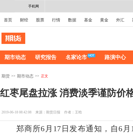
手机网
首页
财经
股票
行情
数据
基金
黄金
外汇
期市动态
研究报告
名家论市
路演中心
>>
>>
正文
期货
期市动态
红枣尾盘拉涨 消费淡季谨防价
2019-06-18 08:42:08
来源：期货日报
作者：王晗
郑商所6月17日发布通知，自6月