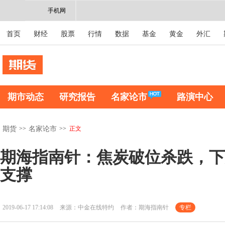
手机网
首页
财经
股票
行情
数据
基金
黄金
外汇
期市动态
研究报告
名家论市
路演中心
>>
>>
正文
期货
名家论市
期海指南针：焦炭破位杀跌，下方
支撑
2019-06-17 17:14:08
来源：中金在线特约
作者：期海指南针
专栏