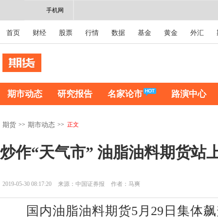
手机网
首页
财经
股票
行情
数据
基金
黄金
外汇
期市动态
研究报告
名家论市
路演中心
>>
>>
正文
期货
期市动态
炒作“天气市” 油脂油料期货站
2019-05-30 08:17:20
来源：中国证券报
作者：马爽
国内油脂油料期货5月29日集体飙