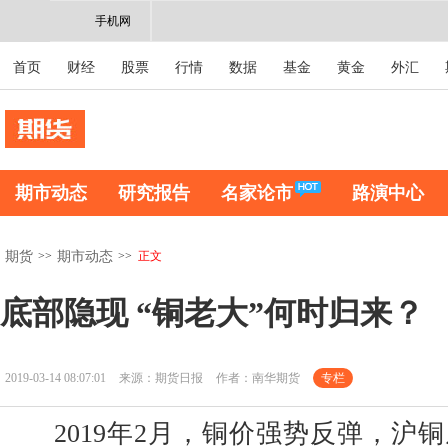
手机网
首页
财经
股票
行情
数据
基金
黄金
外汇
期市动态
研究报告
名家论市
路演中心
>>
>>
正文
期货
期市动态
底部隐现 “铜老大”何时归来？
2019-03-14 08:07:01
来源：期货日报
作者：南华期货
专栏
2019年2月，铜价强势反弹，沪