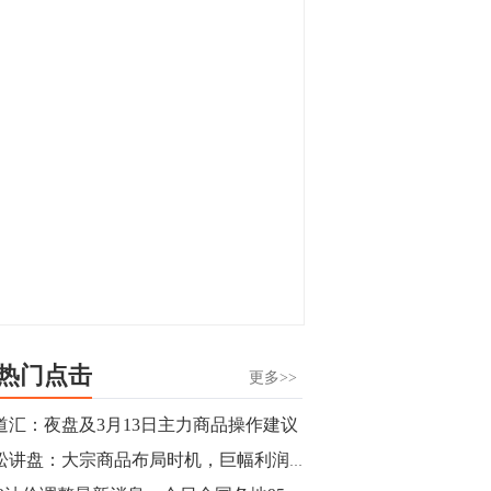
显，沪金主力合约封涨停，沪银涨逾4%。
油脂油料期货飘红，豆二涨停，菜粕、豆
油、豆粕、棕榈油涨幅居前。有色板块
11:15
中，沪镍涨3.42%。跌幅榜单中，铁矿表现
【行情】豆二期货主力合约涨停，涨幅达
疲弱，大跌近4%，棉花、甲醇、EG、棉
3.98%，报3213元/吨。
纱跌幅居前。
11:15
【行情】贵金属期货继续上涨，沪金期货
主力合约涨3.84%，沪银涨3%。
10:44
【行情】沪镍期货主力合约短线上涨，涨
幅扩大至4.4%。
热门点击
更多>>
10:43
道汇：夜盘及3月13日主力商品操作建议
【行情】芝加哥11月大豆期货跌0.4%，12
青松讲盘：大宗商品布局时机，巨幅利润崭新把握
月玉米期货跌1%。