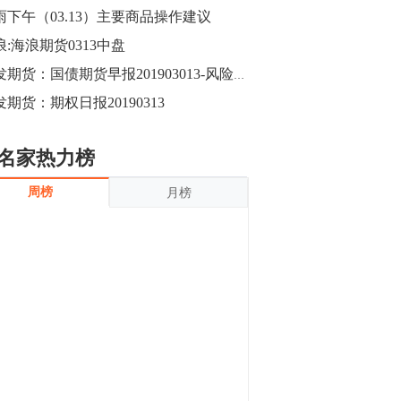
沪银上涨11.90%；历史经验表明，黄金确
雨下午（03.13）主要商品操作建议
立涨势，白银将开启补涨，且涨幅超过黄
金，金银比有望高位回归。
浪:海浪期货0313中盘
13:55
豆二期货主力合约涨停，涨幅达3.98%，报
广发期货：国债期货早报201903013-风险偏好抬升将继续施压期债
3213元/吨。 国信期货指出，上周五
发期货：期权日报20190313
CBOT大豆期货市场上涨，11月期约收高
3.25美分，报收868.50美分/蒲式耳。受此
影响，夜盘连粕高位窄幅震荡，建议短线
13:54
名家热力榜
操作为主。 ...
8月5日消息，内外盘贵金属强劲走升，沪
周榜
月榜
金主力合约涨停，涨幅3.99%，报334.00
元/克；沪银亦是大幅拉升；纽约金主力上
破1450美元/盎司。 国投安信期货指
出，在全球经济贸易形势下，首先一方
13:33
面，即使美联储...
【行情】郑棉期货主力合约跌停，跌幅达
4%，报12225元/吨。
11:30
【早盘收评】国内商品期货早盘收盘涨跌
不一，避险情绪激发，贵金属期货上涨明