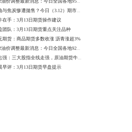
3.12油价调整最新消息：今日全国各地95号汽油价格查询一览
10:43
莱油与焦炭惨遭拋售？今日（3.12）期市重要事件盘点以及未来重磅事件提醒
【行情】油脂油料期货表现抢眼，豆二期
牛在手：3月13日期货操作建议
货主力合约涨幅扩大至3.5%，豆油涨
盈团队：3月13日期货重点关注品种
2.5%，棕榈油涨近2%，菜粕涨1.54%。
元期货：商品期货多数收涨 沥青涨超3%
10:17
3.12油价调整最新消息：今日全国各地92号汽油价格查询一览
【研报精选】国内期货机构对8月5日的原
刘志强：三大股指全线走强，原油期货牛气冲天
油期货走势预测
晨早评：3月13日期货早盘提示
10:16
【发改委：钢铁行业2019年1-6月运行情
况】一、粗钢产量持续增长。二、钢材价
格波动回升。三、企业效益同比大幅下
降。四、钢材出口小幅下降，铁矿石进口
价格持续上升。
09:55
【行情】国债期货直线拉升，10年期主力
合约涨逾0.1%，盘中最高报98.865，创
2016年12月以来新高。