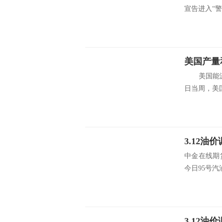
宣告进入“警
美国产量
美国能源资
日当周，美国
中金在线期
今日95号汽油