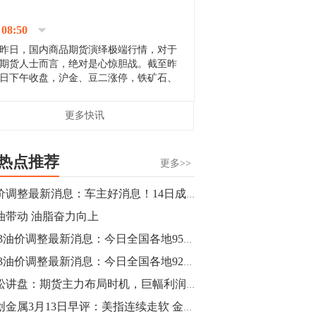
停；三大期指纷纷下跌；国债期货全线走
升。 分析人士指出，从大宗商品市
08:50
场来看，汇率波动...
昨日，国内商品期货演绎极端行情，对于
期货人士而言，绝对是心惊胆战。截至昨
日下午收盘，沪金、豆二涨停，铁矿石、
郑棉跌停，白银、镍涨幅超过3%，沥青、
甲醇和棉花跌幅超过3%。 [center]
14:35
更多快讯
[imgnobrwh] src=...
【行情】沥青期货主力1912合约价格继续
下跌，跌幅超过4%。
热点推荐
更多>>
14:23
油价调整最新消息：车主好消息！14日成品油价有望搁浅！
【行情】大连铁矿石期货主力合约跌停，
油带动 油脂奋力向上
跌幅达6%，报689.5元/吨，刷新近两个月
低位。
3.13油价调整最新消息：今日全国各地95号汽油价格查询一览
3.13油价调整最新消息：今日全国各地92号汽油价格查询一览
14:20
青松讲盘：期货主力布局时机，巨幅利润逐渐跟进
方正有色研究团队：高度重视贵金属的阶
段性机会。自年初以来沪金上涨16.93%，
卓创金属3月13日早评：美指连续走软 金属全线收红