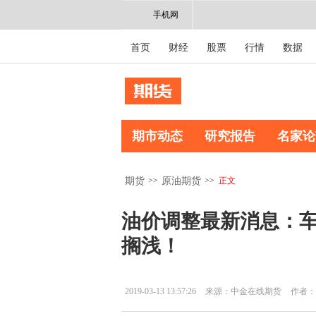
手机网
首页
财经
股票
行情
数据
期市动态
研究报告
名家论
>>
>>
正文
期货
原油期货
油价调整最新消息：车
搁浅！
2019-03-13 13:57:26
来源：中金在线期货
作者：