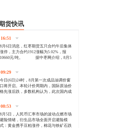
期货快讯
16:51
8月6日消息，红枣期货五只合约午后集体
涨停，主力合约1912涨幅为5.02%，报
10660元/吨。 据中枣网介绍，8月5
日沧州市场下雨天气影响，市场出摊商户
不多，看护客商也零星，成交量有限。卖
09:29
家好货依旧惜售挺...
今日(6日)24时，8月第一次成品油调价窗
口将开启。本轮计价周期内，国际原油价
格先涨后跌，多数机构认为，此次国内成
品油价压线下调与搁浅均有可能。 [center]
[img]http://images.cnfol.com/file/201908/gasoline_201...
08:53
8月5日，人民币汇率市场的波动点燃市场
避险情绪，衍生品市场全面开启避险模
式：黄金携手豆粕涨停，棉花与铁矿石跌