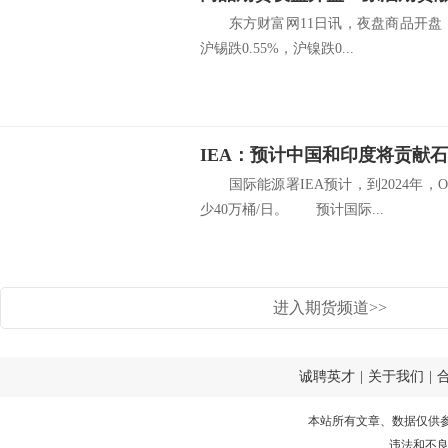
东方财富网11日讯，夜盘商品开盘，焦炭
沪锡跌0.55%，沪镍跌0...
IEA：预计中国和印度将贡献石
国际能源署IEA预计，到2024年，
少40万桶/日。 预计国际...
进入期货频道>>
诚聘英才
|
关于我们
|
本站所有文章、数据仅供
违法和不