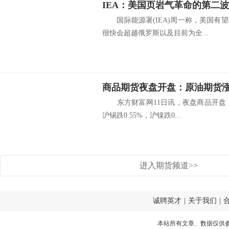
IEA：美国页岩气革命的第二
国际能源署(IEA)周一称，美国有望
很快会超越俄罗斯以及目前为全...
商品期货夜盘开盘：原油期货涨1
东方财富网11日讯，夜盘商品开盘，焦炭
沪锡跌0.55%，沪镍跌0...
进入期货频道>>
诚聘英才
|
关于我们
|
本站所有文章、数据仅供