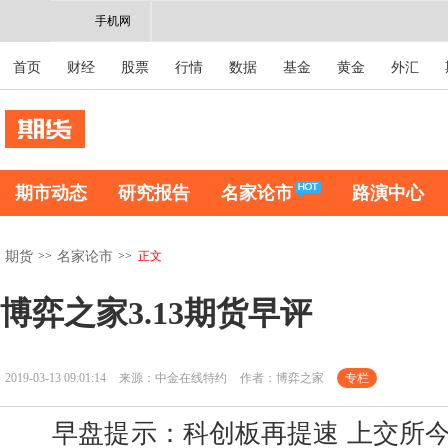
手机网
首页
财经
股票
行情
数据
基金
黄金
外汇
期市动态
研究报告
名家论市
路演中心
>>
>>
正文
期货
名家论市
博弈之家3.13期货早评
2019-03-13 09:01:14
来源：中金在线特约
作者：博弈之家
专栏
早盘提示：科创板再提速 上交所今