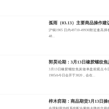
孤雨（03.13）主要商品操作建
沪铜1905 日内49710-49930附近逢高择
48...
郭昊论期：3月13日橡胶螺纹
3月13日橡胶螺纹焦炭做单盘前观点
1905rb今日会开于3820，会在...
梓木弈期：商品期货3月13日
合理利用均线系统配合量能去降低交易