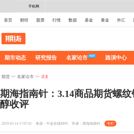
手机网
首页
财经
股票
行情
数据
基金
黄金
外汇
期市动态
研究报告
名家论市
路演中心
>>
>>
正文
期货
名家论市
期海指南针：3.14商品期货螺
醇收评
2019-03-14 17:07:01
来源：中金在线特约
作者：期海指南针
专栏