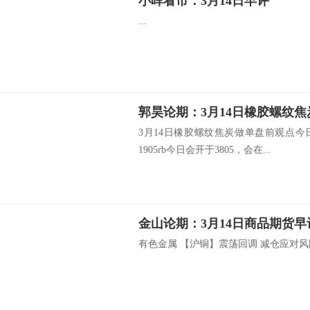
小晖看市：3月14日早评
...
郭昊论期：3月14日橡胶螺纹
3月14日橡胶螺纹焦炭做单盘前观点
1905rb今日会开于3805，会在...
金山论期：3月14日商品期货早
有色金属 【沪铜】震荡回调 减仓应对风险