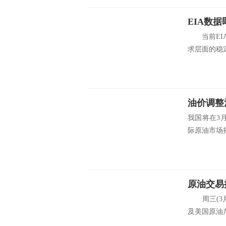
EIA数
当前EIA
求层面的稳定
油价调整
我国将在3
际原油市场摇
周三(3月
及美国原油产