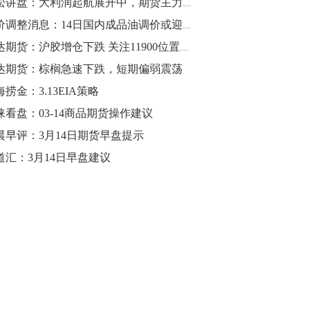
青松讲盘：大利润起航展开中，期货主力大战来袭
10:43
油价调整消息：14日国内成品油调价或迎年内首次搁浅
【行情】油脂油料期货表现抢眼，豆二期
瑞达期货：沪胶增仓下跌 关注11900位置支撑
货主力合约涨幅扩大至3.5%，豆油涨
达期货：棕榈急速下跌，短期偏弱震荡
2.5%，棕榈油涨近2%，菜粕涨1.54%。
捞金：3.13EIA策略
10:17
涞看盘：03-14商品期货操作建议
【研报精选】国内期货机构对8月5日的原
晨早评：3月14日期货早盘提示
油期货走势预测
道汇：3月14日早盘建议
10:16
【发改委：钢铁行业2019年1-6月运行情
况】一、粗钢产量持续增长。二、钢材价
格波动回升。三、企业效益同比大幅下
降。四、钢材出口小幅下降，铁矿石进口
价格持续上升。
09:55
【行情】国债期货直线拉升，10年期主力
合约涨逾0.1%，盘中最高报98.865，创
2016年12月以来新高。