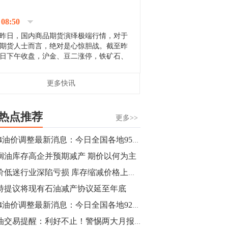
停；三大期指纷纷下跌；国债期货全线走
升。 分析人士指出，从大宗商品市
08:50
场来看，汇率波动...
昨日，国内商品期货演绎极端行情，对于
期货人士而言，绝对是心惊胆战。截至昨
日下午收盘，沪金、豆二涨停，铁矿石、
郑棉跌停，白银、镍涨幅超过3%，沥青、
甲醇和棉花跌幅超过3%。 [center]
14:35
更多快讯
[imgnobrwh] src=...
【行情】沥青期货主力1912合约价格继续
下跌，跌幅超过4%。
热点推荐
更多>>
14:23
3.14油价调整最新消息：今日全国各地95号汽油价格查询一览
【行情】大连铁矿石期货主力合约跌停，
榈油库存高企并预期减产 期价以何为主
跌幅达6%，报689.5元/吨，刷新近两个月
低位。
铝价低迷行业深陷亏损 库存缩减价格上下两难
特提议将现有石油减产协议延至年底
14:20
3.14油价调整最新消息：今日全国各地92号汽油价格查询一览
方正有色研究团队：高度重视贵金属的阶
段性机会。自年初以来沪金上涨16.93%，
原油交易提醒：利好不止！警惕两大月报添新变故