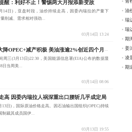
提醒：利好不止！警惕两大月报添新变故
14日)，亚盘时段，油价持续走高，因委内瑞拉的产量下
产量削减、需求相对强劲...
瑞
03月14日 13:24
期海
姜
EIA库存大降OPEC+减产积极 美油涨逾2%创近四个月新高
凌
(3月13日)22:30，美国能源信息署(EIA)公布的数据显
日当周美...
期
03月14日 08:06
走高 因委内瑞拉人祸深重出口腰斩几乎成定局
13日)，国际原油价格走高。因石油输出国组织(OPEC)持续
制裁其成员国伊...
03月13日 19:55