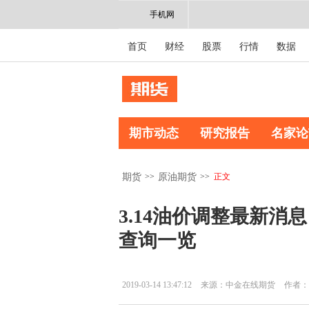
手机网
首页
财经
股票
行情
数据
期市动态
研究报告
名家论
>>
>>
正文
期货
原油期货
3.14油价调整最新消
查询一览
2019-03-14 13:47:12
来源：中金在线期货
作者：