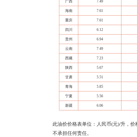
广西
7.49
海南
7.61
重庆
7.61
四川
6.12
贵州
6.94
云南
7.49
西藏
7.23
陕西
5.67
甘肃
5.51
青海
5.85
宁夏
5.56
新疆
6.06
此油价价格表单位：人民币(元)/升，
不承担任何责任。