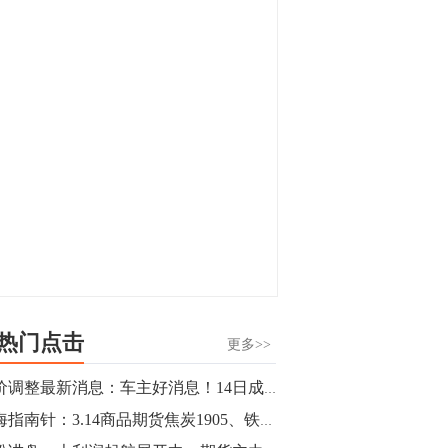
显，沪金主力合约封涨停，沪银涨逾4%。
油脂油料期货飘红，豆二涨停，菜粕、豆
油、豆粕、棕榈油涨幅居前。有色板块
11:15
中，沪镍涨3.42%。跌幅榜单中，铁矿表现
【行情】豆二期货主力合约涨停，涨幅达
疲弱，大跌近4%，棉花、甲醇、EG、棉
3.98%，报3213元/吨。
纱跌幅居前。
11:15
【行情】贵金属期货继续上涨，沪金期货
主力合约涨3.84%，沪银涨3%。
10:44
【行情】沪镍期货主力合约短线上涨，涨
幅扩大至4.4%。
热门点击
更多>>
10:43
油价调整最新消息：车主好消息！14日成品油价有望搁浅！
【行情】芝加哥11月大豆期货跌0.4%，12
期海指南针：3.14商品期货焦炭1905、铁矿石1905操作建议
月玉米期货跌1%。