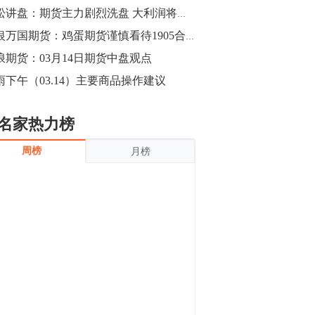
沪银上涨11.90%；历史经验表明，黄金确
青松讲盘：期货主力剧烈洗盘 大利润将闪亮登场
立涨势，白银将开启补涨，且涨幅超过黄
金，金银比有望高位回归。
13:55
申银万国期货：鸡蛋期货谨慎看待1905合约上涨
豆二期货主力合约涨停，涨幅达3.98%，报
浪期货：03月14日期货中盘观点
3213元/吨。 国信期货指出，上周五
雨下午（03.14）主要商品操作建议
CBOT大豆期货市场上涨，11月期约收高
3.25美分，报收868.50美分/蒲式耳。受此
影响，夜盘连粕高位窄幅震荡，建议短线
13:54
名家热力榜
操作为主。 ...
8月5日消息，内外盘贵金属强劲走升，沪
周榜
月榜
金主力合约涨停，涨幅3.99%，报334.00
元/克；沪银亦是大幅拉升；纽约金主力上
破1450美元/盎司。 国投安信期货指
出，在全球经济贸易形势下，首先一方
13:33
面，即使美联储...
【行情】郑棉期货主力合约跌停，跌幅达
4%，报12225元/吨。
11:30
【早盘收评】国内商品期货早盘收盘涨跌
不一，避险情绪激发，贵金属期货上涨明