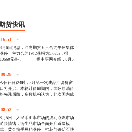
期货快讯
16:51
8月6日消息，红枣期货五只合约午后集体
涨停，主力合约1912涨幅为5.02%，报
10660元/吨。 据中枣网介绍，8月5
日沧州市场下雨天气影响，市场出摊商户
不多，看护客商也零星，成交量有限。卖
09:29
家好货依旧惜售挺...
今日(6日)24时，8月第一次成品油调价窗
口将开启。本轮计价周期内，国际原油价
格先涨后跌，多数机构认为，此次国内成
品油价压线下调与搁浅均有可能。 [center]
[img]http://images.cnfol.com/file/201908/gasoline_201...
08:53
8月5日，人民币汇率市场的波动点燃市场
避险情绪，衍生品市场全面开启避险模
式：黄金携手豆粕涨停，棉花与铁矿石跌