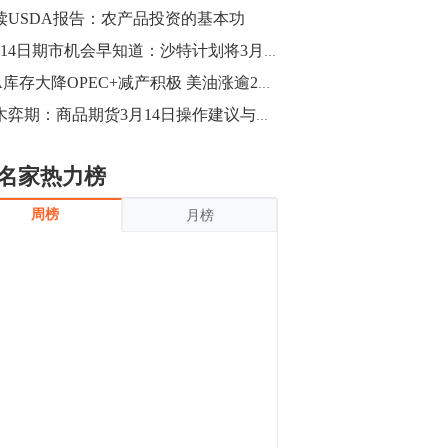
沪银上涨11.90%；历史经验表明，黄金确
读USDA报告：农产品投资的基本功
立涨势，白银将开启补涨，且涨幅超过黄
金，金银比有望高位回归。
13:55
3月14日期市机会早知道：沙特计划将3月原油产量进一步降至980万桶/日
豆二期货主力合约涨停，涨幅达3.98%，报
EIA库存大降OPEC+减产积极 美油涨逾2%创近四个月新高
3213元/吨。 国信期货指出，上周五
梓木弈期：商品期货3月14日操作建议与重点品种推荐
CBOT大豆期货市场上涨，11月期约收高
3.25美分，报收868.50美分/蒲式耳。受此
影响，夜盘连粕高位窄幅震荡，建议短线
13:54
名家热力榜
操作为主。 ...
8月5日消息，内外盘贵金属强劲走升，沪
周榜
月榜
金主力合约涨停，涨幅3.99%，报334.00
元/克；沪银亦是大幅拉升；纽约金主力上
破1450美元/盎司。 国投安信期货指
出，在全球经济贸易形势下，首先一方
13:33
面，即使美联储...
【行情】郑棉期货主力合约跌停，跌幅达
4%，报12225元/吨。
11:30
【早盘收评】国内商品期货早盘收盘涨跌
不一，避险情绪激发，贵金属期货上涨明