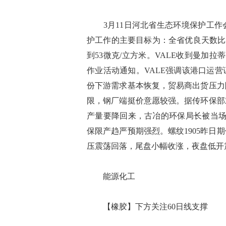
3月11日河北省生态环境保护工作
护工作的主要目标为：全省优良天数比例达
到53微克/立方米。VALE收到曼加拉蒂巴(M
作业活动通知。VALE强调该港口运
份下游需求基本恢复，贸易商出货压力
限，钢厂端挺价意愿较强。据传环保部
产量要降回来，古冶的环保局长被当场
保限产趋严预期强烈。螺纹1905昨日
压震荡回落，尾盘小幅收涨，夜盘低开震荡
能源化工
【橡胶】下方关注60日线支撑