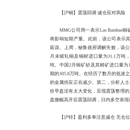
【沪铜】震荡回调 减仓应对风险
MMG公司周一表示Las Bamba
将影响短期产量。此前，该公司表示其位
延误。上周，秘鲁政府调解失败，该公
月未锻轧铜及铜材进口量为31.1万吨，1
吨。中国2月铜矿砂及其精矿进口量为192
期的305.8万吨。在经历了数月的低
的金属供应正在减少。第二，分析人士
价早盘没有太大变化，呈现震荡整理的
盘微幅高开后震荡回调，日内多空表
【沪锌】盈利多单注意减仓 无仓位