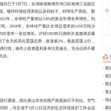
目已于3月7日，在湖南省株洲市渌口区南洲工业园正
线、镀锌锌渣处理系统以及锌粒子、锌球生产系统。 数
年到2022年，全球锌产量将以3.8%的复合年增长率增长。到
万吨。2018年，全球锌产量比全球总需求的1450万吨少
的锌需求一直在增长。沪锌1905昨日期价开盘微调后量
开始了全天的高位震荡态势，收涨逾2%，夜盘震荡上行，
调行情，操作上前期盈利多单注意减仓，无仓位的不建
仓机会。
期
青石
行通报，指出唐山市存在限产政策执行不到位、空气
孤
同时，河北省于3月11日召开的生态环境保护工作会议