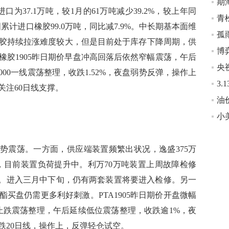
37.1万吨，较1月的61万吨减少39.2%，较上年同
中国累计进口橡胶99.0万吨，同比减7.9%。中长期基本面维
孤
胶持续拉涨难度较大，但是目前处于库存下降周期，供
博
橡胶1905昨日期价早盘冲高回落后依然窄幅震荡，午后
00一线震荡整理，收跌1.52%，夜盘弱势反弹，操作上
关注60日线支撑。
震荡。一方面，供应端装置频繁出状况，逸盛375万
行，目前装置负荷提升中。利万70万吨装置上周故障检修
升。进入三月中下旬，仍有两套装置将要进入检修。另一
买盘仍需更多利好刺激。PTA1905昨日期价开盘微幅
82止跌震荡整理，午后延续低位震荡整理，收跌逾1%，夜
跌20日线，操作上，反弹轻仓试空。