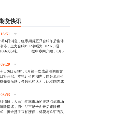
期货快讯
16:51
8月6日消息，红枣期货五只合约午后集体
涨停，主力合约1912涨幅为5.02%，报
10660元/吨。 据中枣网介绍，8月5
日沧州市场下雨天气影响，市场出摊商户
不多，看护客商也零星，成交量有限。卖
09:29
家好货依旧惜售挺...
今日(6日)24时，8月第一次成品油调价窗
口将开启。本轮计价周期内，国际原油价
格先涨后跌，多数机构认为，此次国内成
品油价压线下调与搁浅均有可能。 [center]
[img]http://images.cnfol.com/file/201908/gasoline_201...
08:53
8月5日，人民币汇率市场的波动点燃市场
避险情绪，衍生品市场全面开启避险模
式：黄金携手豆粕涨停，棉花与铁矿石跌