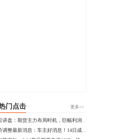
显，沪金主力合约封涨停，沪银涨逾4%。
油脂油料期货飘红，豆二涨停，菜粕、豆
油、豆粕、棕榈油涨幅居前。有色板块
11:15
中，沪镍涨3.42%。跌幅榜单中，铁矿表现
【行情】豆二期货主力合约涨停，涨幅达
疲弱，大跌近4%，棉花、甲醇、EG、棉
3.98%，报3213元/吨。
纱跌幅居前。
11:15
【行情】贵金属期货继续上涨，沪金期货
主力合约涨3.84%，沪银涨3%。
10:44
【行情】沪镍期货主力合约短线上涨，涨
幅扩大至4.4%。
热门点击
更多>>
10:43
青松讲盘：期货主力布局时机，巨幅利润逐渐跟进
【行情】芝加哥11月大豆期货跌0.4%，12
油价调整最新消息：车主好消息！14日成品油价有望搁浅！
月玉米期货跌1%。