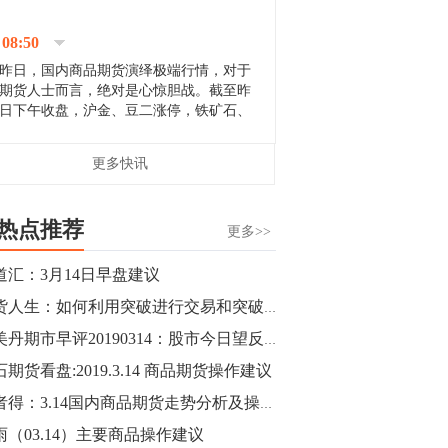
停；三大期指纷纷下跌；国债期货全线走
升。 分析人士指出，从大宗商品市
08:50
场来看，汇率波动...
昨日，国内商品期货演绎极端行情，对于
期货人士而言，绝对是心惊胆战。截至昨
日下午收盘，沪金、豆二涨停，铁矿石、
郑棉跌停，白银、镍涨幅超过3%，沥青、
甲醇和棉花跌幅超过3%。 [center]
14:35
更多快讯
[imgnobrwh] src=...
【行情】沥青期货主力1912合约价格继续
下跌，跌幅超过4%。
热点推荐
更多>>
14:23
道汇：3月14日早盘建议
【行情】大连铁矿石期货主力合约跌停，
期货人生：如何利用突破进行交易和突破交易的风险控制
跌幅达6%，报689.5元/吨，刷新近两个月
低位。
邴美丹期市早评20190314：股市今日望反弹
期货看盘:2019.3.14 商品期货操作建议
14:20
渔者得：3.14国内商品期货走势分析及操作建议
方正有色研究团队：高度重视贵金属的阶
段性机会。自年初以来沪金上涨16.93%，
雨（03.14）主要商品操作建议