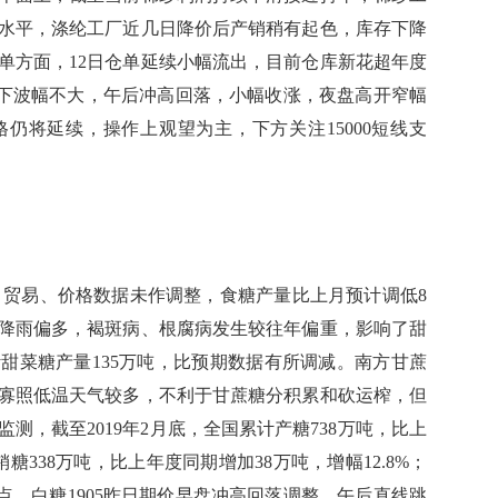
水平，涤纶工厂近几日降价后产销稍有起色，库存下降
单方面，12日仓单延续小幅流出，目前仓库新花超年度
盘上下波幅不大，午后冲高回落，小幅收涨，夜盘高开窄幅
仍将延续，操作上观望为主，下方关注15000短线支
费、贸易、价格数据未作调整，食糖产量比上月预计调低8
降雨偏多，褐斑病、根腐病发生较往年偏重，影响了甜
甜菜糖产量135万吨，比预期数据有所调减。南方甘蔗
寡照低温天气较多，不利于甘蔗糖分积累和砍运榨，但
测，截至2019年2月底，全国累计产糖738万吨，比上
糖338万吨，比上年度同期增加38万吨，增幅12.8%；
百分点。白糖1905昨日期价早盘冲高回落调整，午后直线跳