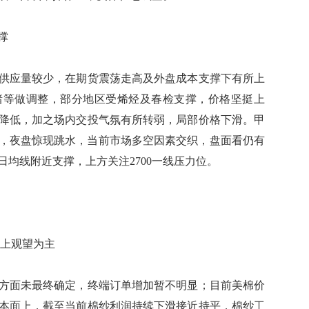
支撑
应量较少，在期货震荡走高及外盘成本支撑下有所上
绪等做调整，部分地区受烯烃及春检支撑，价格坚挺上
降低，加之场内交投气氛有所转弱，局部价格下滑。甲
阶段，夜盘惊现跳水，当前市场多空因素交织，盘面看仍有
日均线附近支撑，上方关注2700一线压力位。
作上观望为主
面未最终确定，终端订单增加暂不明显；目前美棉价
本面上，截至当前棉纱利润持续下滑接近持平，棉纱工