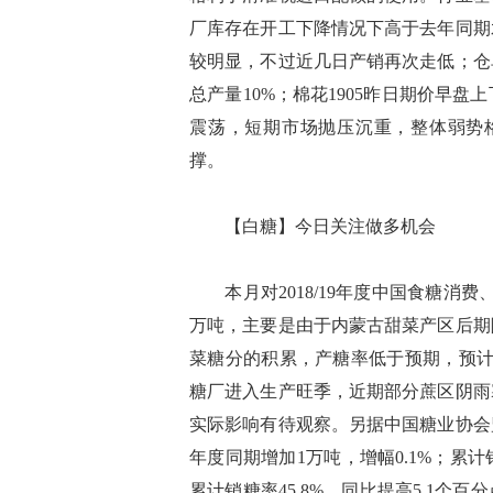
厂库存在开工下降情况下高于去年同期
较明显，不过近几日产销再次走低；仓
总产量10%；棉花1905昨日期价早
震荡，短期市场抛压沉重，整体弱势格
撑。
【白糖】今日关注做多机会
本月对2018/19年度中国食糖消
万吨，主要是由于内蒙古甜菜产区后期
菜糖分的积累，产糖率低于预期，预计
糖厂进入生产旺季，近期部分蔗区阴雨
实际影响有待观察。另据中国糖业协会监
年度同期增加1万吨，增幅0.1%；累计销
累计销糖率45.8%，同比提高5.1个