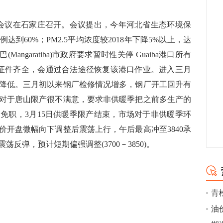
会议在石家庄召开。会议提出，今年河北省生态环境保
到60%；PM2.5平均浓度较2018年下降5%以上，达
angaratiba)市政府要求暂时性关停 Guaiba港口所有
营证件齐全，会通过合法途径恢复该港口作业。进入三月
降低。三月初以来钢厂检修情况增多，钢厂开工回升有
对于唐山限产很不满意，要求非供暖季把之前多生产的
免职，3月15日供暖季限产结束，市场对于非供暖季环
期价开盘微幅向下调整后震荡上行，午后最高冲至3840承
反弹，预计短期偏强调整(3700－3850)。