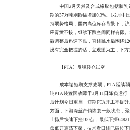
中国2月天然及合成橡胶包括胶乳进口为
期的37万吨则微幅增加0.3%。1-2月
持弱势格局，国内高位库存背景下，沪
应青黄不接，继续下跌空间同样有限。
微调整后迅速下跌，直线跳水后围绕120
没有完全把握的话，宜观望为主，下方
【PTA】反弹轻仓试空
成本端短期支撑减弱，PTA延续弱势
吨PTA装置因故障于3月11日降负运
后计划今日重启，短期PTA开工率提
方面，下游涤丝产销恢复一般状态，聚酯
上扬后快速下挫100点，最低下探64
盘低开震荡下探，技术看日线已破位下