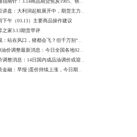
期海指南针：3.14商品期货焦炭1905、铁矿石1905操作建议
10:43
青松讲盘：大利润起航展开中，期货主力大战来袭
【行情】油脂油料期货表现抢眼，豆二期
雨下午（03.13）主要商品操作建议
货主力合约涨幅扩大至3.5%，豆油涨
弈之家3.13期货早评
2.5%，棕榈油涨近2%，菜粕涨1.54%。
央视：站在风口，猪都会飞？但千万别“吹”...
10:17
3.13油价调整最新消息：今日全国各地92号汽油价格查询一览
【研报精选】国内期货机构对8月5日的原
油价调整消息：14日国内成品油调价或迎年内首次搁浅
油期货走势预测
小美金融：早报 |蛋价持续上涨，今日期市影响几何
10:16
【发改委：钢铁行业2019年1-6月运行情
况】一、粗钢产量持续增长。二、钢材价
格波动回升。三、企业效益同比大幅下
降。四、钢材出口小幅下降，铁矿石进口
价格持续上升。
09:55
【行情】国债期货直线拉升，10年期主力
合约涨逾0.1%，盘中最高报98.865，创
2016年12月以来新高。