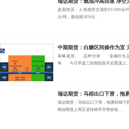
瑞达期货：燃油冲高回落 净空
盘面情况：上海期货交易所FU1905合约开
元/吨，最低报2859元...
中期期货：白糖区间操作为宜 
策略速览 品种分析 金融衍生品 
单 今日早盘三组期指高开后震荡上..
瑞达期货：马棕出口下滑，拖
瑞达期货：马棕出口下滑，拖累棕榈下跌
榈油期货上周五逆转稍早升势收低，...